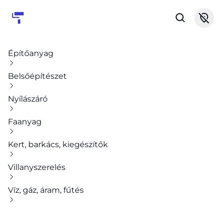
Építőanyag
Belsőépítészet
Nyílászáró
Faanyag
Kert, barkács, kiegészítők
Villanyszerelés
Víz, gáz, áram, fűtés