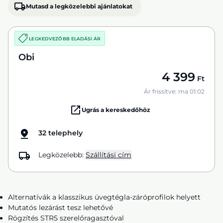
Mutasd a legközelebbi ajánlatokat
LEGKEDVEZŐBB ELADÁSI ÁR
Obi
4 399
Ft
Ár frissítve: ma 01:02
Ugrás a kereskedőhöz
32 telephely
Legközelebb:
Szállítási cím
Alternatívák a klasszikus üvegtégla-záróprofilok helyett
Mutatós lezárást tesz lehetővé
Rögzítés STR5 szerelőragasztóval