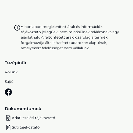
A honlapon megjelenített árak és információk
tájékoztató jellegűek, nem minősülnek reklámnak vagy
ajánlatnak. A feltüntetett árak kizárólag a termék
forgalmazója által közzétett adatokon alapulnak,
amelyekért felelősséget nem vállalunk.
Tüzépinfó
Rólunk
Sajtó
Dokumentumok
Adatkezelési tájékoztató
Süti tájékoztató