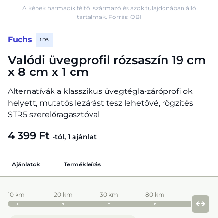
A képek harmadik féltől származó és azok tulajdonában álló
tartalmak. Forrás: OBI
Fuchs
1 DB
Valódi üvegprofil rózsaszín 19 cm
x 8 cm x 1 cm
Alternatívák a klasszikus üvegtégla-záróprofilok
helyett, mutatós lezárást tesz lehetővé, rögzítés
STR5 szerelőragasztóval
4 399 Ft
-tól, 1 ajánlat
Ajánlatok
Termékleírás
10 km
20 km
30 km
80 km