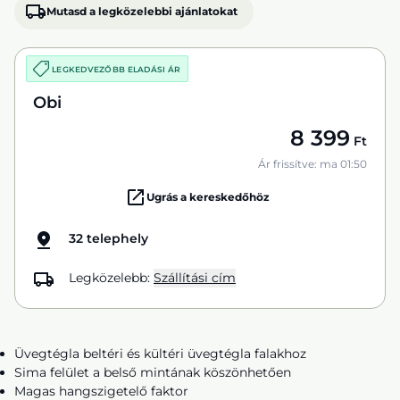
Mutasd a legközelebbi ajánlatokat
LEGKEDVEZŐBB ELADÁSI ÁR
Obi
8 399
Ft
Ár frissítve: ma 01:50
Ugrás a kereskedőhöz
32 telephely
Legközelebb:
Szállítási cím
Üvegtégla beltéri és kültéri üvegtégla falakhoz
Sima felület a belső mintának köszönhetően
Magas hangszigetelő faktor