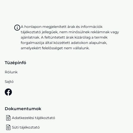
A honlapon megjelenített árak és információk
tájékoztató jellegűek, nem minősülnek reklámnak vagy
ajánlatnak. A feltüntetett árak kizárólag a termék
forgalmazója által közzétett adatokon alapulnak,
amelyekért felelősséget nem vállalunk.
Tüzépinfó
Rólunk
Sajtó
Dokumentumok
Adatkezelési tájékoztató
Süti tájékoztató