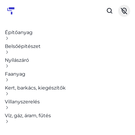
Építőanyag
Belsőépítészet
Nyílászáró
Faanyag
Kert, barkács, kiegészítők
Villanyszerelés
Víz, gáz, áram, fűtés