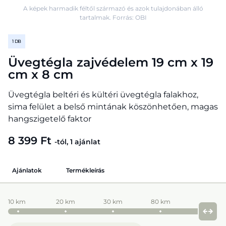
A képek harmadik féltől származó és azok tulajdonában álló
tartalmak. Forrás: OBI
1 DB
Üvegtégla zajvédelem 19 cm x 19
cm x 8 cm
Üvegtégla beltéri és kültéri üvegtégla falakhoz,
sima felület a belső mintának köszönhetően, magas
hangszigetelő faktor
8 399 Ft
-tól, 1 ajánlat
Ajánlatok
Termékleírás
10 km
20 km
30 km
80 km