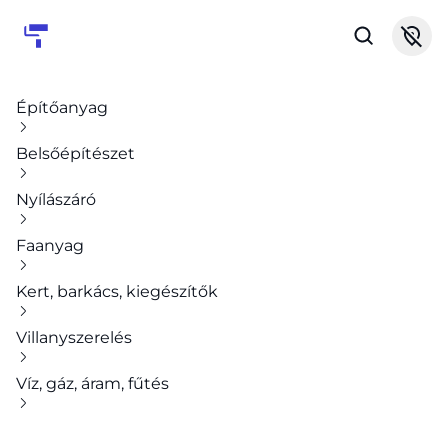
Építőanyag
Belsőépítészet
Nyílászáró
Faanyag
Kert, barkács, kiegészítők
Villanyszerelés
Víz, gáz, áram, fűtés