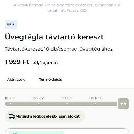
A képek harmadik féltől származó és azok tulajdonában álló
tartalmak. Forrás: OBI
10 DB
Üvegtégla távtartó kereszt
Távtartókereszt, 10 db/csomag, üvegtéglához
1 999 Ft
-tól, 1 ajánlat
Ajánlatok
Termékleírás
10 km
20 km
30 km
80 km
Mutasd a legközelebbi ajánlatokat