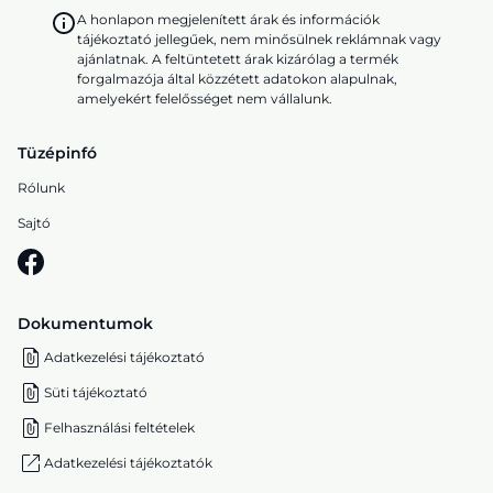
A honlapon megjelenített árak és információk
tájékoztató jellegűek, nem minősülnek reklámnak vagy
ajánlatnak. A feltüntetett árak kizárólag a termék
forgalmazója által közzétett adatokon alapulnak,
amelyekért felelősséget nem vállalunk.
Tüzépinfó
Rólunk
Sajtó
Dokumentumok
Adatkezelési tájékoztató
Süti tájékoztató
Felhasználási feltételek
Adatkezelési tájékoztatók