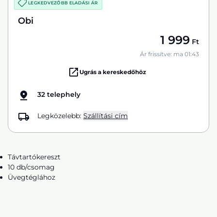
LEGKEDVEZŐBB ELADÁSI ÁR
Obi
1 999
Ft
Ár frissítve: ma 01:43
Ugrás a kereskedőhöz
32 telephely
Legközelebb:
Szállítási cím
Távtartókereszt
10 db/csomag
Üvegtéglához