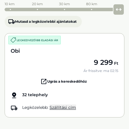
10 km
20 km
30 km
80 km
Mutasd a legközelebbi ajánlatokat
LEGKEDVEZŐBB ELADÁSI ÁR
Obi
9 299
Ft
Ár frissítve: ma 02:15
Ugrás a kereskedőhöz
32 telephely
Legközelebb:
Szállítási cím