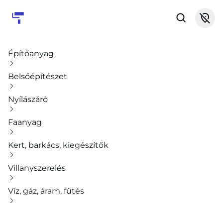
Építőanyag
Belsőépítészet
Nyílászáró
Faanyag
Kert, barkács, kiegészítők
Villanyszerelés
Víz, gáz, áram, fűtés