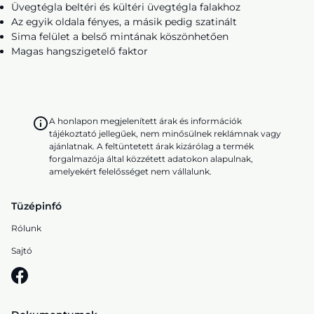
Üvegtégla beltéri és kültéri üvegtégla falakhoz
Az egyik oldala fényes, a másik pedig szatinált
Sima felület a belső mintának köszönhetően
Magas hangszigetelő faktor
A honlapon megjelenített árak és információk
tájékoztató jellegűek, nem minősülnek reklámnak vagy
ajánlatnak. A feltüntetett árak kizárólag a termék
forgalmazója által közzétett adatokon alapulnak,
amelyekért felelősséget nem vállalunk.
Tüzépinfó
Rólunk
Sajtó