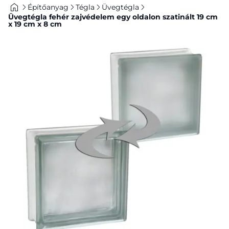
Építőanyag
Tégla
Üvegtégla
Üvegtégla fehér zajvédelem egy oldalon szatinált 19 cm
x 19 cm x 8 cm