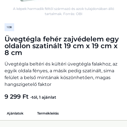
A képek harmadik féltől származó és azok tulajdonában álló
tartalmak. Forrás: OBI
1 DB
Üvegtégla fehér zajvédelem egy
oldalon szatinált 19 cm x 19 cm x
8 cm
Üvegtégla beltéri és kültéri üvegtégla falakhoz, az
egyik oldala fényes, a másik pedig szatinált, sima
felület a belső mintának köszönhetően, magas
hangszigetelő faktor
9 299 Ft
-tól, 1 ajánlat
Ajánlatok
Termékleírás