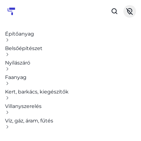
Építőanyag
Belsőépítészet
Nyílászáró
Faanyag
Kert, barkács, kiegészítők
Villanyszerelés
Víz, gáz, áram, fűtés