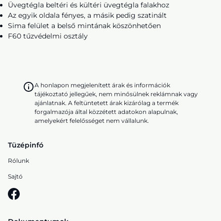
Üvegtégla beltéri és kültéri üvegtégla falakhoz
Az egyik oldala fényes, a másik pedig szatinált
Sima felület a belső mintának köszönhetően
F60 tűzvédelmi osztály
A honlapon megjelenített árak és információk
tájékoztató jellegűek, nem minősülnek reklámnak vagy
ajánlatnak. A feltüntetett árak kizárólag a termék
forgalmazója által közzétett adatokon alapulnak,
amelyekért felelősséget nem vállalunk.
Tüzépinfó
Rólunk
Sajtó