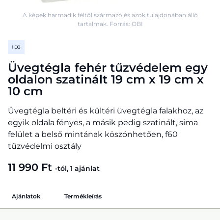
A képek harmadik féltől származó és azok tulajdonában álló
tartalmak. Forrás: OBI
1 DB
Üvegtégla fehér tűzvédelem egy
oldalon szatinált 19 cm x 19 cm x
10 cm
Üvegtégla beltéri és kültéri üvegtégla falakhoz, az
egyik oldala fényes, a másik pedig szatinált, sima
felület a belső mintának köszönhetően, f60
tűzvédelmi osztály
11 990 Ft
-tól, 1 ajánlat
Ajánlatok
Termékleírás