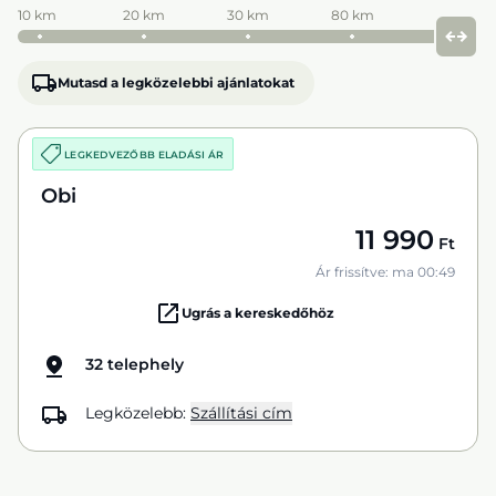
10 km
20 km
30 km
80 km
Mutasd a legközelebbi ajánlatokat
LEGKEDVEZŐBB ELADÁSI ÁR
Obi
11 990
Ft
Ár frissítve: ma 00:49
Ugrás a kereskedőhöz
32 telephely
Legközelebb:
Szállítási cím