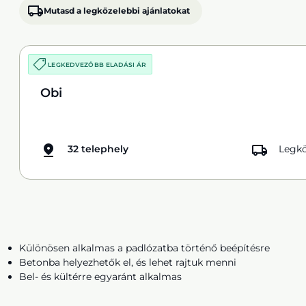
Mutasd a legközelebbi ajánlatokat
LEGKEDVEZŐBB ELADÁSI ÁR
Obi
32 telephely
Legkö
Különösen alkalmas a padlózatba történő beépítésre
Betonba helyezhetők el, és lehet rajtuk menni
Bel- és kültérre egyaránt alkalmas