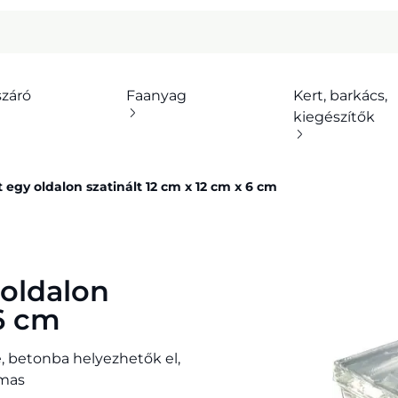
száró
Faanyag
Kert, barkács,
kiegészítők
egy oldalon szatinált 12 cm x 12 cm x 6 cm
 oldalon
 6 cm
, betonba helyezhetők el,
lmas