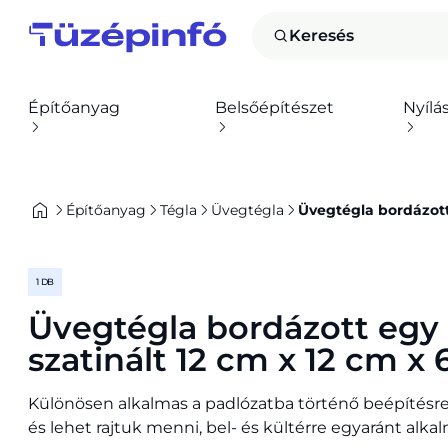
Keresés
Építőanyag
Belsőépítészet
Nyílá
Építőanyag
Tégla
Üvegtégla
Üvegtégla bordázott 
1 DB
Üvegtégla bordázott egy
szatinált 12 cm x 12 cm x
Különösen alkalmas a padlózatba történő beépítésre
és lehet rajtuk menni, bel- és kültérre egyaránt alka