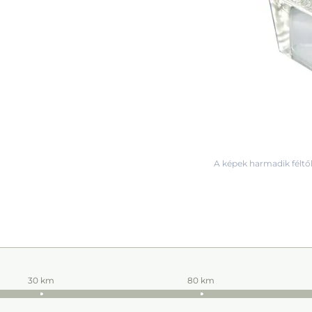
A képek harmadik féltől
30 km
80 km