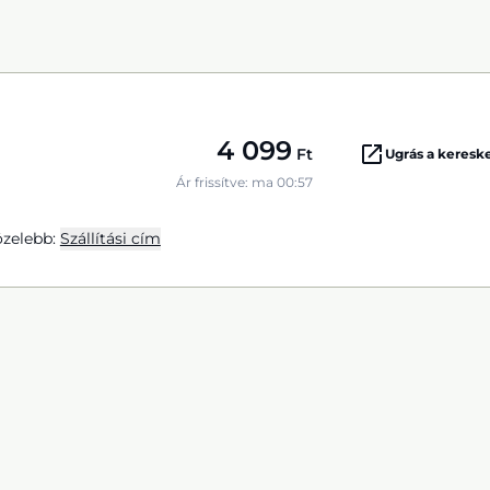
4 099
Ft
Ugrás a keres
Ár frissítve: ma 00:57
zelebb:
Szállítási cím