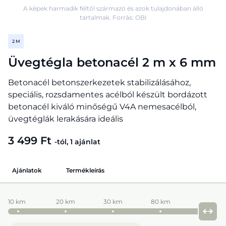
A képek harmadik féltől származó és azok tulajdonában álló
tartalmak. Forrás: OBI
2 M
Üvegtégla betonacél 2 m x 6 mm
Betonacél betonszerkezetek stabilizálásához,
speciális, rozsdamentes acélból készült bordázott
betonacél kiváló minőségű V4A nemesacélból,
üvegtéglák lerakására ideális
3 499 Ft
-tól, 1 ajánlat
Ajánlatok
Termékleírás
10 km
20 km
30 km
80 km