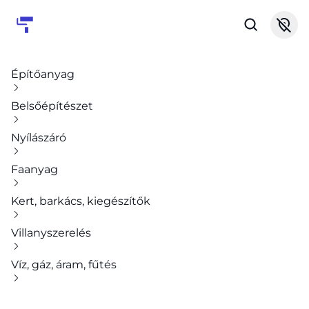
Építőanyag
Belsőépítészet
Nyílászáró
Faanyag
Kert, barkács, kiegészítők
Villanyszerelés
Víz, gáz, áram, fűtés