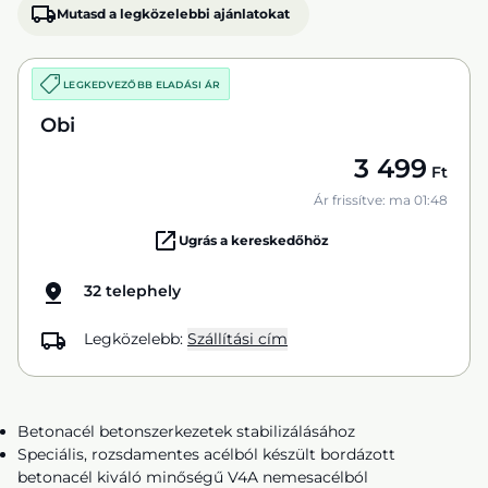
Mutasd a legközelebbi ajánlatokat
LEGKEDVEZŐBB ELADÁSI ÁR
Obi
3 499
Ft
Ár frissítve: ma 01:48
Ugrás a kereskedőhöz
32 telephely
Legközelebb:
Szállítási cím
Betonacél betonszerkezetek stabilizálásához
Speciális, rozsdamentes acélból készült bordázott
betonacél kiváló minőségű V4A nemesacélból