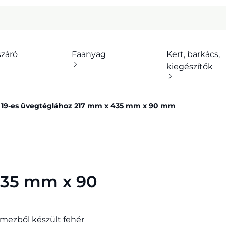
száró
Faanyag
Kert, barkács,
kiegészítők
k 19-es üvegtéglához 217 mm x 435 mm x 90 mm
435 mm x 90
emezből készült fehér