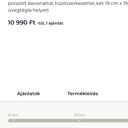
porszórt bevonattal, húzószerkezettel, két 19 cm x 
üvegtégla helyett
10 990 Ft
-tól, 1 ajánlat
Ajánlatok
Termékleírás
10 km
20 km