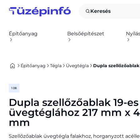
Keresés
Építőanyag
Belsőépítészet
Nyílá
Építőanyag
Tégla
Üvegtégla
Dupla szellőzőabla
1 DB
Dupla szellőzőablak 19-es
üvegtéglához 217 mm x 
mm
Szellőzőablak üvegtégla falakhoz, horganyzott acéll