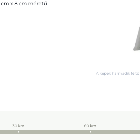
19 cm x 8 cm méretű
A képek harmadik féltől
30 km
80 km