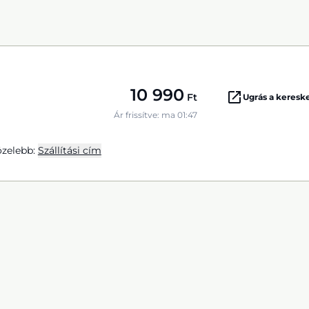
10 990
Ft
Ugrás a keres
Ár frissítve: ma 01:47
zelebb:
Szállítási cím