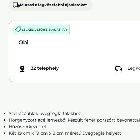
Mutasd a legközelebbi ajánlatokat
LEGKEDVEZŐBB ELADÁSI ÁR
Obi
32 telephely
Legkö
Szellőzőablak üvegtégla falakhoz
Horganyzott acéllemezből készült fehér porszórt bevonattal
Húzószerkezettel
Két 19 cm x 19 cm x 8 cm méretű üvegtégla helyett