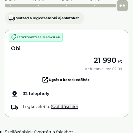
Mutasd a legközelebbi ajánlatokat
LEGKEDVEZŐBB ELADÁSI ÁR
Obi
21 990
Ft
Ár frissítve: ma 02:09
Ugrás a kereskedőhöz
32 telephely
Legközelebb:
Szállítási cím
Szellőzőablak üvegtégla falakhoz