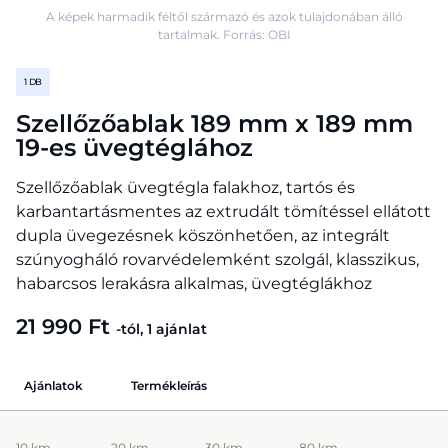
A képek harmadik féltől származó és azok tulajdonában álló
tartalmak. Forrás: OBI
1 DB
Szellőzőablak 189 mm x 189 mm
19-es üvegtéglához
Szellőzőablak üvegtégla falakhoz, tartós és
karbantartásmentes az extrudált tömítéssel ellátott
dupla üvegezésnek köszönhetően, az integrált
szúnyogháló rovarvédelemként szolgál, klasszikus,
habarcsos lerakásra alkalmas, üvegtéglákhoz
21 990 Ft
-tól, 1 ajánlat
Ajánlatok
Termékleírás
10 km
20 km
30 km
80 km