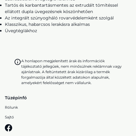
Tartós és karbantartásmentes az extrudált tömítéssel
ellátott dupla üvegezésnek köszönhetően
Az integrált szúnyogháló rovarvédelemként szolgál
Klasszikus, habarcsos lerakásra alkalmas
Üvegtéglákhoz
A honlapon megjelenített árak és információk
tájékoztató jellegűek, nem minősülnek reklámnak vagy
ajánlatnak. A feltüntetett árak kizárólag a termék
forgalmazója által közzétett adatokon alapulnak,
amelyekért felelősséget nem vállalunk.
Tüzépinfó
Rólunk
Sajtó