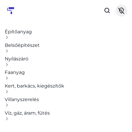
Építőanyag
Belsőépítészet
Nyílászáró
Faanyag
Kert, barkács, kiegészítők
Villanyszerelés
Víz, gáz, áram, fűtés