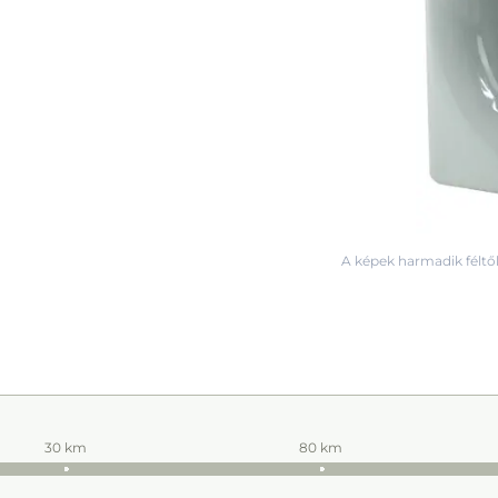
A képek harmadik féltől
30 km
80 km