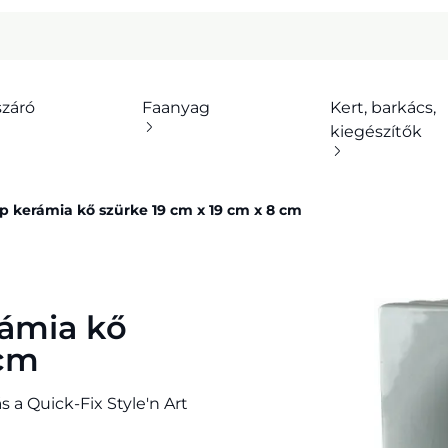
száró
Faanyag
Kert, barkács,
kiegészítők
op kerámia kő szürke 19 cm x 19 cm x 8 cm
rámia kő
 cm
s a Quick-Fix Style'n Art