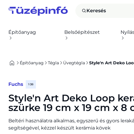
Keresés
Építőanyag
Belsőépítészet
Nyílá
Építőanyag
Tégla
Üvegtégla
Style'n Art Deko Lo
Fuchs
1 DB
Style'n Art Deko Loop ke
szürke 19 cm x 19 cm x 8
Beltéri használatra alkalmas, egyszerű és gyors leraká
segítségével, kézzel készült kerámia kövek