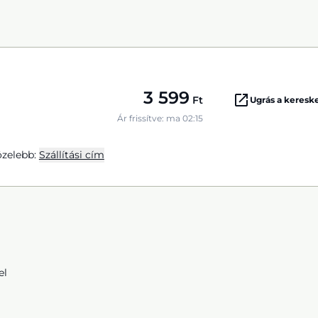
3 599
Ft
Ugrás a keres
Ár frissítve: ma 02:15
zelebb:
Szállítási cím
el