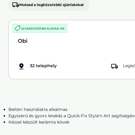
Mutasd a legközelebbi ajánlatokat
LEGKEDVEZŐBB ELADÁSI ÁR
Obi
32 telephely
Legkö
Beltéri használatra alkalmas
Egyszerű és gyors lerakás a Quick-Fix Style'n Art segítségév
Kézzel készült kerámia kövek