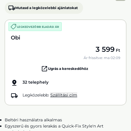
Mutasd a legközelebbi ajánlatokat
LEGKEDVEZŐBB ELADÁSI ÁR
Obi
3 599
Ft
Ár frissítve: ma 02:09
Ugrás a kereskedőhöz
32 telephely
Legközelebb:
Szállítási cím
Beltéri használatra alkalmas
Egyszerű és gyors lerakás a Quick-Fix Style'n Art