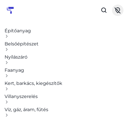
Építőanyag
Belsőépítészet
Nyílászáró
Faanyag
Kert, barkács, kiegészítők
Villanyszerelés
Víz, gáz, áram, fűtés