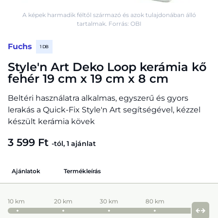
A képek harmadik féltől származó és azok tulajdonában álló
tartalmak. Forrás: OBI
Fuchs
1 DB
Style'n Art Deko Loop kerámia kő
fehér 19 cm x 19 cm x 8 cm
Beltéri használatra alkalmas, egyszerű és gyors
lerakás a Quick-Fix Style'n Art segítségével, kézzel
készült kerámia kövek
3 599 Ft
-tól, 1 ajánlat
Ajánlatok
Termékleírás
10 km
20 km
30 km
80 km