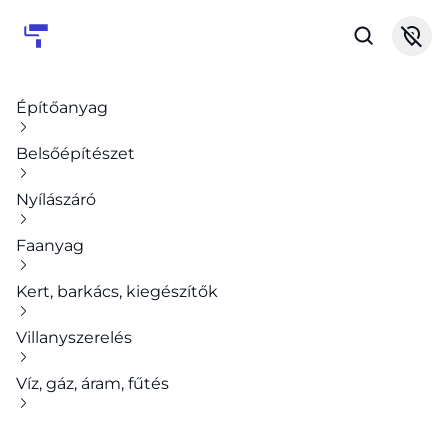
Építőanyag
Belsőépítészet
Nyílászáró
Faanyag
Kert, barkács, kiegészítők
Villanyszerelés
Víz, gáz, áram, fűtés