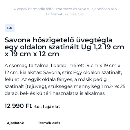
A képek harmadik féltől származó és azok tulajdonában álló
tartalmak. Forrás: OBI
1 DB
Savona hőszigetelő üvegtégla
egy oldalon szatinált Ug 1,2 19 cm
x 19 cm x 12 cm
A csomag tartalma: 1 darab, méret: 19 cm x 19 cm x
12 cm, kialakítás: Savona, szín: Egy oldalon szatinált,
felület: Az egyik oldala fényes, a másik pedig
szatinált (tejüveg), szükséges mennyiség 1 m2-re: 25
darab, bel- és kültéri használatra is alkalmas
12 990 Ft
-tól, 1 ajánlat
Ajánlatok
Termékleírás