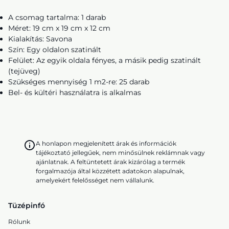
A csomag tartalma: 1 darab
Méret: 19 cm x 19 cm x 12 cm
Kialakítás: Savona
Szín: Egy oldalon szatinált
Felület: Az egyik oldala fényes, a másik pedig szatinált
(tejüveg)
Szükséges mennyiség 1 m2-re: 25 darab
Bel- és kültéri használatra is alkalmas
A honlapon megjelenített árak és információk
tájékoztató jellegűek, nem minősülnek reklámnak vagy
ajánlatnak. A feltüntetett árak kizárólag a termék
forgalmazója által közzétett adatokon alapulnak,
amelyekért felelősséget nem vállalunk.
Tüzépinfó
Rólunk