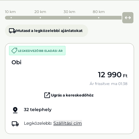
10 km
20 km
30 km
80 km
Mutasd a legközelebbi ajánlatokat
LEGKEDVEZŐBB ELADÁSI ÁR
Obi
12 990
Ft
Ár frissítve: ma 01:38
Ugrás a kereskedőhöz
32 telephely
Legközelebb:
Szállítási cím