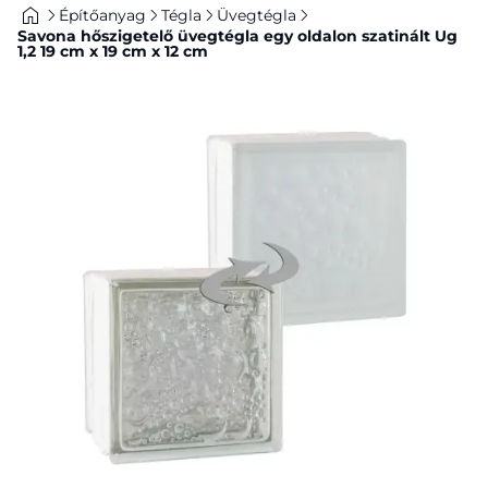
Építőanyag
Tégla
Üvegtégla
Savona hőszigetelő üvegtégla egy oldalon szatinált Ug
1,2 19 cm x 19 cm x 12 cm