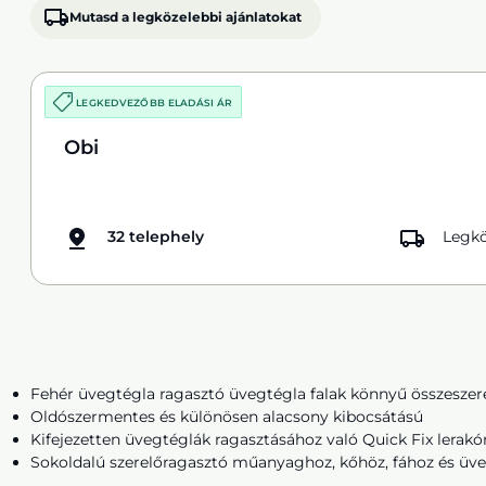
Mutasd a legközelebbi ajánlatokat
LEGKEDVEZŐBB ELADÁSI ÁR
Obi
32 telephely
Legkö
Fehér üvegtégla ragasztó üvegtégla falak könnyű összeszer
Oldószermentes és különösen alacsony kibocsátású
Kifejezetten üvegtéglák ragasztásához való Quick Fix lerak
Sokoldalú szerelőragasztó műanyaghoz, kőhöz, fához és üv