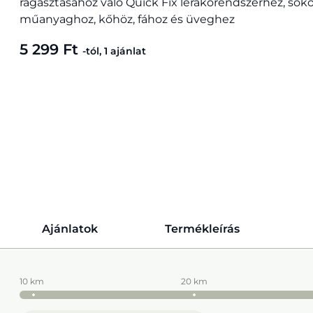
ragasztásához való Quick Fix lerakórendszerhez, soko
műanyaghoz, kőhöz, fához és üveghez
5 299 Ft
-tól, 1 ajánlat
Ajánlatok
Termékleírás
10 km
20 km