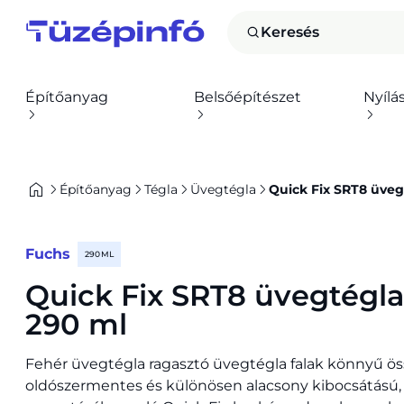
Keresés
Építőanyag
Belsőépítészet
Nyílá
Építőanyag
Tégla
Üvegtégla
Quick Fix SRT8 üveg
Fuchs
290 ML
Quick Fix SRT8 üvegtégla
290 ml
Fehér üvegtégla ragasztó üvegtégla falak könnyű ös
oldószermentes és különösen alacsony kibocsátású, 