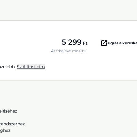
5 299
Ft
Ugrás a keres
Ár frissítve: ma 01:01
zelebb:
Szállítási cím
eléséhez
órendszerhez
eghez