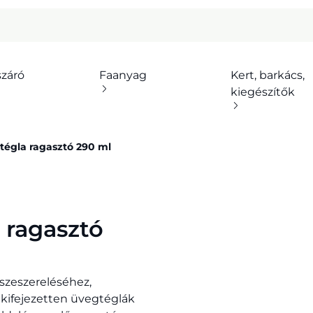
száró
Faanyag
Kert, barkács,
kiegészítők
tégla ragasztó 290 ml
 ragasztó
szeszereléséhez,
kifejezetten üvegtéglák