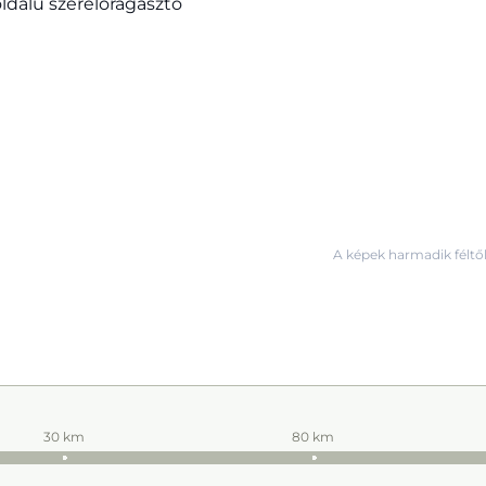
ldalú szerelőragasztó
A képek harmadik féltől
30 km
80 km