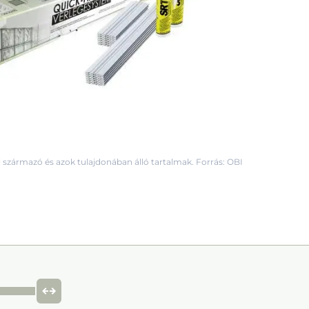
 származó és azok tulajdonában álló tartalmak. Forrás: OBI