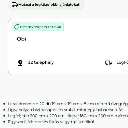
Mutasd a legközelebbi ajánlatokat
LEGKEDVEZŐBB ELADÁSI ÁR
Obi
32 telephely
Legkö
Lerakórendszer 20 db 19 cm x 19 cm x 8 cm méretű üvegtég
Ugyanolyan biztonságos és stabil, mint egy habarcsolt fal
Legfeljebb 200 cm x 200 cm, illetve 180 cm x 200 cm méret
Egyszerű felszerelés fúrás vagy tiplik nélkül