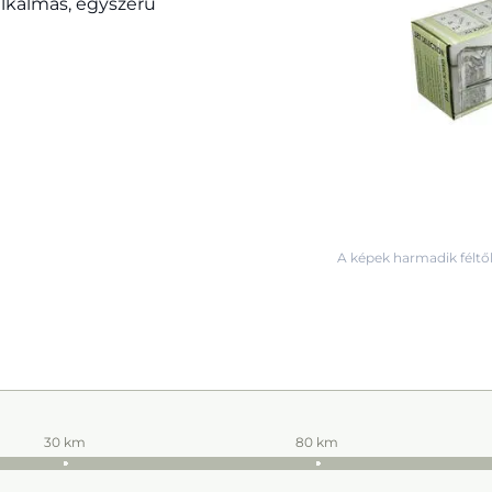
alkalmas, egyszerű
A képek harmadik féltől
30 km
80 km