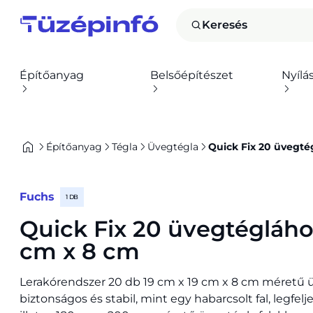
Keresés
Építőanyag
Belsőépítészet
Nyílá
Építőanyag
Tégla
Üvegtégla
Quick Fix 20 üvegté
Fuchs
1 DB
Quick Fix 20 üvegtégláho
cm x 8 cm
Lerakórendszer 20 db 19 cm x 19 cm x 8 cm méretű 
biztonságos és stabil, mint egy habarcsolt fal, legfe