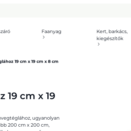
száró
Faanyag
Kert, barkács,
kiegészítők
glához 19 cm x 19 cm x 8 cm
z 19 cm x 19
üvegtéglához, ugyanolyan
ljebb 200 cm x 200 cm,