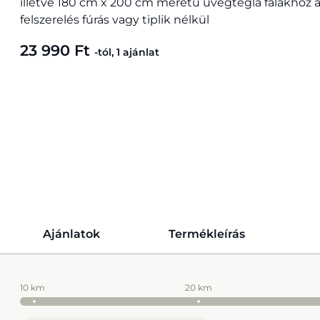
illetve 180 cm x 200 cm méretű üvegtégla falakhoz 
felszerelés fúrás vagy tiplik nélkül
23 990 Ft
-tól, 1 ajánlat
Ajánlatok
Termékleírás
10 km
20 km