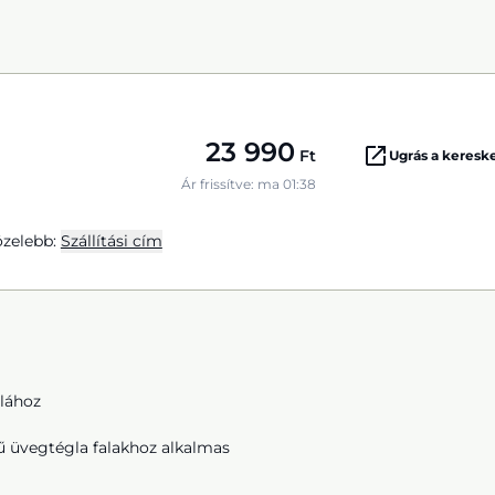
23 990
Ft
Ugrás a keres
Ár frissítve: ma 01:38
zelebb:
Szállítási cím
lához
ű üvegtégla falakhoz alkalmas