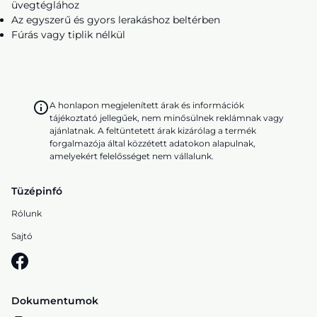
üvegtéglához
Az egyszerű és gyors lerakáshoz beltérben
Fúrás vagy tiplik nélkül
A honlapon megjelenített árak és információk
tájékoztató jellegűek, nem minősülnek reklámnak vagy
ajánlatnak. A feltüntetett árak kizárólag a termék
forgalmazója által közzétett adatokon alapulnak,
amelyekért felelősséget nem vállalunk.
Tüzépinfó
Rólunk
Sajtó
Dokumentumok