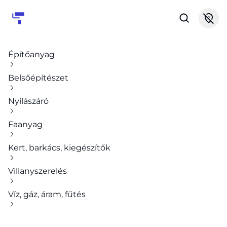
Építőanyag
Belsőépítészet
Nyílászáró
Faanyag
Kert, barkács, kiegészítők
Villanyszerelés
Víz, gáz, áram, fűtés