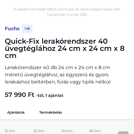
A képek harmadik féltől származó és azok tulajdonában álló
tartalmak. Forrás: OBI
Fuchs
1 DB
Quick-Fix lerakórendszer 40
üvegtéglához 24 cm x 24 cm x 8
cm
Lerakórendszer 40 db 24 cm x 24 cm x 8 cm
méretű üvegtéglához, az egyszerű és gyors
lerakáshoz beltérben, fúrás vagy tiplik nélkül
57 990 Ft
-tól, 1 ajánlat
Ajánlatok
Termékleírás
10 km
20 km
30 km
80 km