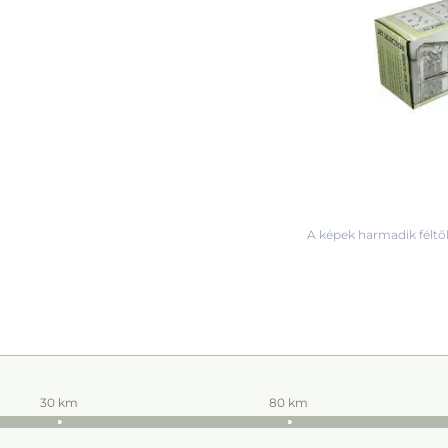
A képek harmadik féltől
30 km
80 km