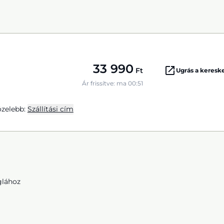
33 990
Ft
Ugrás a keres
Ár frissítve: ma 00:51
zelebb:
Szállítási cím
glához