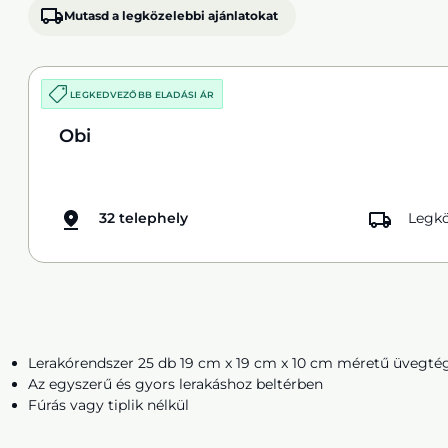
Mutasd a legközelebbi ajánlatokat
LEGKEDVEZŐBB ELADÁSI ÁR
Obi
32 telephely
Legkö
Lerakórendszer 25 db 19 cm x 19 cm x 10 cm méretű üvegté
Az egyszerű és gyors lerakáshoz beltérben
Fúrás vagy tiplik nélkül