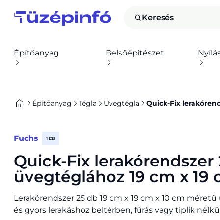
Keresés
Építőanyag
Belsőépítészet
Nyílá
Építőanyag
Tégla
Üvegtégla
Quick-Fix lerakóren
Fuchs
1 DB
Quick-Fix lerakórendszer
üvegtéglához 19 cm x 19 
Lerakórendszer 25 db 19 cm x 19 cm x 10 cm méretű 
és gyors lerakáshoz beltérben, fúrás vagy tiplik nélkü