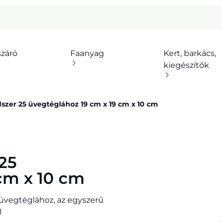
száró
Faanyag
Kert, barkács,
kiegészítők
dszer 25 üvegtéglához 19 cm x 19 cm x 10 cm
 25
cm x 10 cm
üvegtéglához, az egyszerű
l