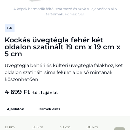
A képek harmadik féltől származó és azok tulajdonában álló
tartalmak. Forrás: OBI
1 DB
Kockás üvegtégla fehér két
oldalon szatinált 19 cm x 19 cm x
5 cm
Üvegtégla beltéri és kültéri üvegtégla falakhoz, két
oldalon szatinált, sima felület a belső mintának
köszönhetően
4 699 Ft
-tól, 1 ajánlat
Ajánlatok
Termékleírás
10 km
20 km
30 km
80 km