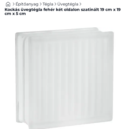
Építőanyag
Tégla
Üvegtégla
Kockás üvegtégla fehér két oldalon szatinált 19 cm x 19
cm x 5 cm