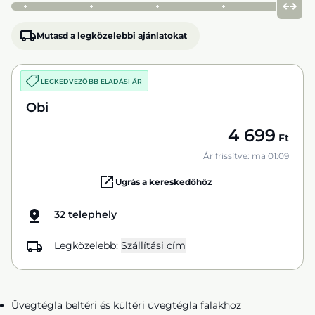
Mutasd a legközelebbi ajánlatokat
LEGKEDVEZŐBB ELADÁSI ÁR
Obi
4 699
Ft
Ár frissítve: ma 01:09
Ugrás a kereskedőhöz
32 telephely
Legközelebb:
Szállítási cím
Üvegtégla beltéri és kültéri üvegtégla falakhoz