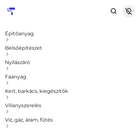
Építőanyag
Belsőépítészet
Nyílászáró
Faanyag
Kert, barkács, kiegészítők
Villanyszerelés
Víz, gáz, áram, fűtés