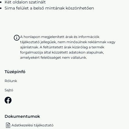
Két oldalon szatinált
Sima felület a belső mintának köszönhetően
A honlapon megjelenített árak és információk
tájékoztató jellegűek, nem minősülnek reklámnak vagy
ajánlatnak. A feltüntetett árak kizárólag a termék
forgalmazója által közzétett adatokon alapulnak,
amelyekért felelősséget nem vállalunk.
Tüzépinfó
Rólunk
Sajtó
Dokumentumok
Adatkezelési tájékoztató