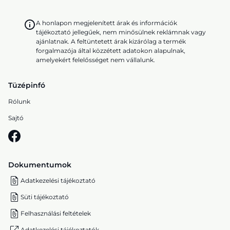
A honlapon megjelenített árak és információk
tájékoztató jellegűek, nem minősülnek reklámnak vagy
ajánlatnak. A feltüntetett árak kizárólag a termék
forgalmazója által közzétett adatokon alapulnak,
amelyekért felelősséget nem vállalunk.
Tüzépinfó
Rólunk
Sajtó
Dokumentumok
Adatkezelési tájékoztató
Süti tájékoztató
Felhasználási feltételek
Adatkezelési tájékoztatók