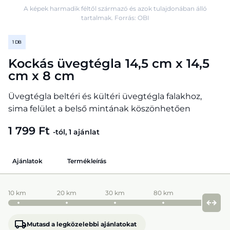
A képek harmadik féltől származó és azok tulajdonában álló
tartalmak. Forrás: OBI
1 DB
Kockás üvegtégla 14,5 cm x 14,5
cm x 8 cm
Üvegtégla beltéri és kültéri üvegtégla falakhoz,
sima felület a belső mintának köszönhetően
1 799 Ft
-tól, 1 ajánlat
Ajánlatok
Termékleírás
10 km
20 km
30 km
80 km
Mutasd a legközelebbi ajánlatokat