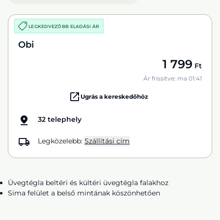
LEGKEDVEZŐBB ELADÁSI ÁR
Obi
1 799
Ft
Ár frissítve: ma 01:41
Ugrás a kereskedőhöz
32 telephely
Legközelebb:
Szállítási cím
Üvegtégla beltéri és kültéri üvegtégla falakhoz
Sima felület a belső mintának köszönhetően