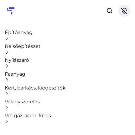
Építőanyag
Belsőépítészet
Nyílászáró
Faanyag
Kert, barkács, kiegészítők
Villanyszerelés
Víz, gáz, áram, fűtés