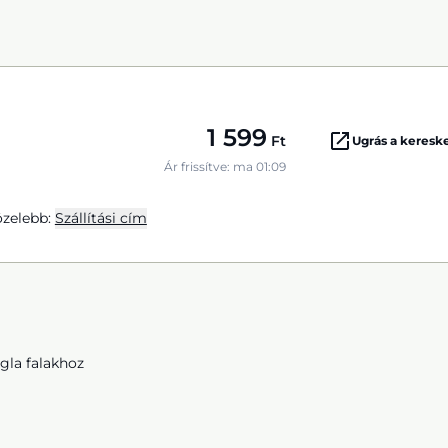
1 599
Ft
Ugrás a keres
Ár frissítve: ma 01:09
zelebb:
Szállítási cím
gla falakhoz