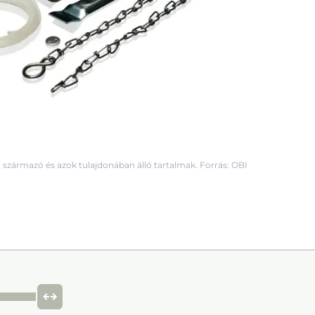
 származó és azok tulajdonában álló tartalmak. Forrás: OBI