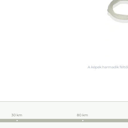
A képek harmadik féltől
30 km
80 km