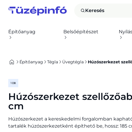
Keresés
Építőanyag
Belsőépítészet
Nyílá
Építőanyag
Tégla
Üvegtégla
Húzószerkezet szell
1 DB
Húzószerkezet szellőzőab
cm
Húzószerkezet a kereskedelmi forgalomban kapható
tartalék húzószerkezetként építhető be, hossz: 185 