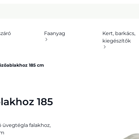
száró
Faanyag
Kert, barkács,
kiegészítők
őzőablakhoz 185 cm
lakhoz 185
 üvegtégla falakhoz,
cm