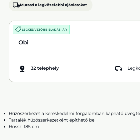
Mutasd a legközelebbi ajánlatokat
LEGKEDVEZŐBB ELADÁSI ÁR
Obi
32 telephely
Legkö
Húzószerkezet a kereskedelmi forgalomban kapható üvegté
Tartalék húzószerkezetként építhető be
Hossz: 185 cm