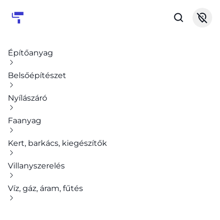
Építőanyag
Belsőépítészet
Nyílászáró
Faanyag
Kert, barkács, kiegészítők
Villanyszerelés
Víz, gáz, áram, fűtés