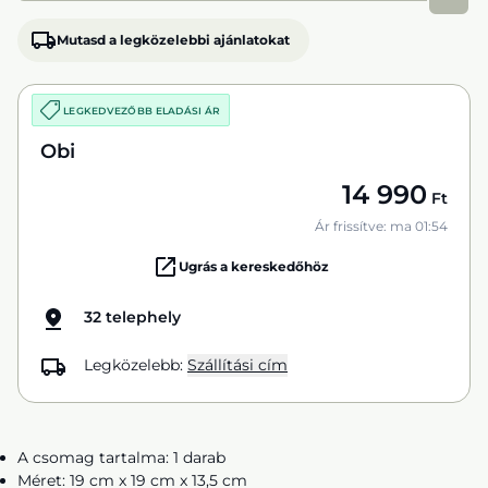
Mutasd a legközelebbi ajánlatokat
LEGKEDVEZŐBB ELADÁSI ÁR
Obi
14 990
Ft
Ár frissítve: ma 01:54
Ugrás a kereskedőhöz
32 telephely
Legközelebb:
Szállítási cím
A csomag tartalma: 1 darab
Méret: 19 cm x 19 cm x 13,5 cm