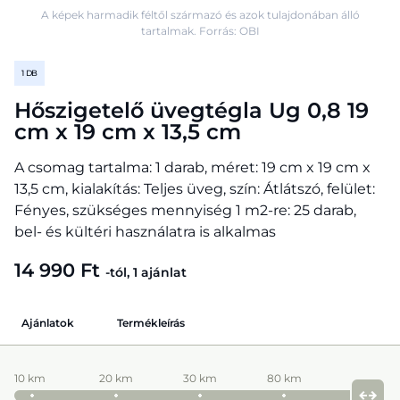
A képek harmadik féltől származó és azok tulajdonában álló
tartalmak. Forrás: OBI
1 DB
Hőszigetelő üvegtégla Ug 0,8 19
cm x 19 cm x 13,5 cm
A csomag tartalma: 1 darab, méret: 19 cm x 19 cm x
13,5 cm, kialakítás: Teljes üveg, szín: Átlátszó, felület:
Fényes, szükséges mennyiség 1 m2-re: 25 darab,
bel- és kültéri használatra is alkalmas
14 990 Ft
-tól, 1 ajánlat
Ajánlatok
Termékleírás
10 km
20 km
30 km
80 km