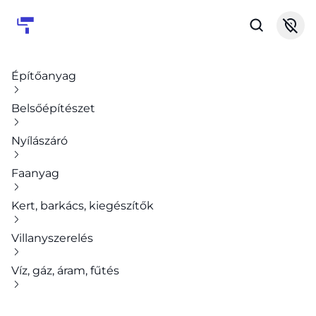
Építőanyag
Belsőépítészet
Nyílászáró
Faanyag
Kert, barkács, kiegészítők
Villanyszerelés
Víz, gáz, áram, fűtés