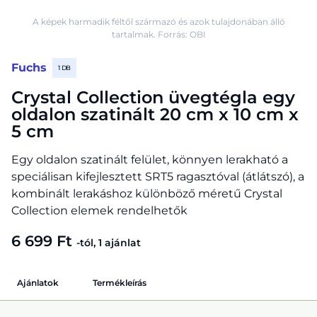
A képek harmadik féltől származó és azok tulajdonában álló
tartalmak. Forrás: OBI
Fuchs
1 DB
Crystal Collection üvegtégla egy
oldalon szatinált 20 cm x 10 cm x
5 cm
Egy oldalon szatinált felület, könnyen lerakható a
speciálisan kifejlesztett SRT5 ragasztóval (átlátszó), a
kombinált lerakáshoz különböző méretű Crystal
Collection elemek rendelhetők
6 699 Ft
-tól, 1 ajánlat
Ajánlatok
Termékleírás