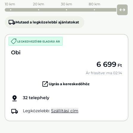
10 km
20 km
30 km
80 km
Mutasd a legközelebbi ajánlatokat
LEGKEDVEZŐBB ELADÁSI ÁR
Obi
6 699
Ft
Ár frissítve: ma 02:14
Ugrás a kereskedőhöz
32 telephely
Legközelebb:
Szállítási cím