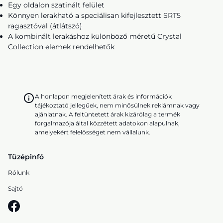
Egy oldalon szatinált felület
Könnyen lerakható a speciálisan kifejlesztett SRT5
ragasztóval (átlátszó)
A kombinált lerakáshoz különböző méretű Crystal
Collection elemek rendelhetők
A honlapon megjelenített árak és információk
tájékoztató jellegűek, nem minősülnek reklámnak vagy
ajánlatnak. A feltüntetett árak kizárólag a termék
forgalmazója által közzétett adatokon alapulnak,
amelyekért felelősséget nem vállalunk.
Tüzépinfó
Rólunk
Sajtó