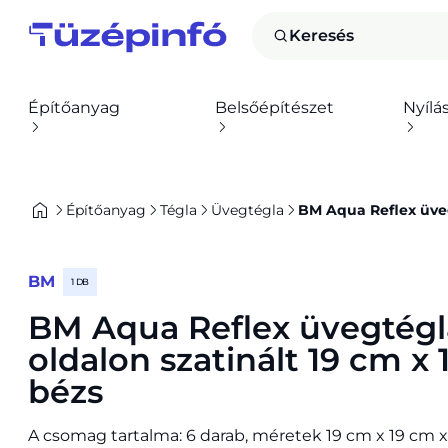
Keresés
Építőanyag
Belsőépítészet
Nyílá
Építőanyag
Tégla
Üvegtégla
BM Aqua Reflex üveg
BM
1 DB
BM Aqua Reflex üvegtégl
oldalon szatinált 19 cm x
bézs
A csomag tartalma: 6 darab, méretek 19 cm x 19 cm x 