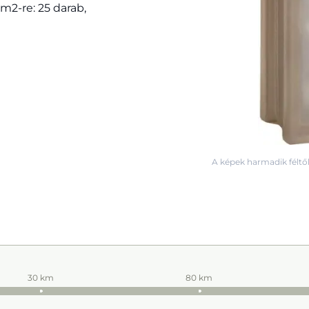
 m2-re: 25 darab,
A képek harmadik féltől
30 km
80 km