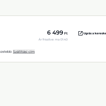
6 499
Ft
Ugrás a keres
Ár frissítve: ma 01:40
zelebb:
Szállítási cím