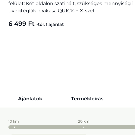
felület: Két oldalon szatinált, szükséges mennyiség 1
üvegtéglák lerakása QUICK-FIX-szel
6 499 Ft
-tól, 1 ajánlat
Ajánlatok
Termékleírás
10 km
20 km