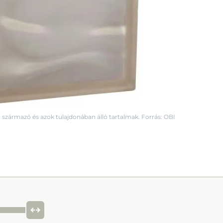
 származó és azok tulajdonában álló tartalmak. Forrás: OBI