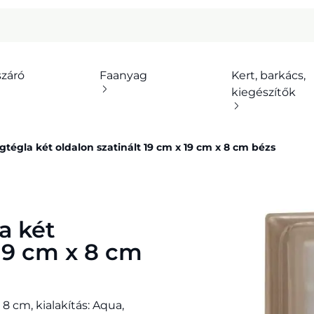
száró
Faanyag
Kert, barkács,
kiegészítők
tégla két oldalon szatinált 19 cm x 19 cm x 8 cm bézs
a két
 19 cm x 8 cm
8 cm, kialakítás: Aqua,