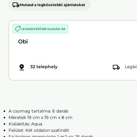
Mutasd a legközelebbi ajánlatokat
LEGKEDVEZŐBB ELADÁSI ÁR
Obi
32 telephely
Legkö
A csomag tartalma: 6 darab
Méretek 19 cm x 19 cm x 8 cm
Kialakítás: Aqua
Felület: Két oldalon szatinált
Szükséges mennyiség 1 m2-re: 25 darab