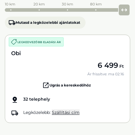
10 km
20 km
30 km
80 km
Mutasd a legközelebbi ajánlatokat
LEGKEDVEZŐBB ELADÁSI ÁR
Obi
6 499
Ft
Ár frissítve: ma 02:16
Ugrás a kereskedőhöz
32 telephely
Legközelebb:
Szállítási cím