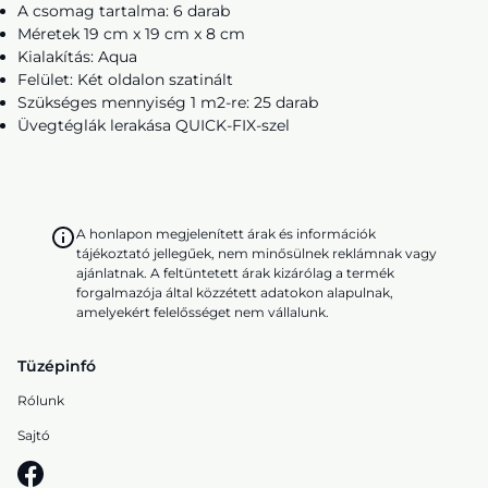
A csomag tartalma: 6 darab
Méretek 19 cm x 19 cm x 8 cm
Kialakítás: Aqua
Felület: Két oldalon szatinált
Szükséges mennyiség 1 m2-re: 25 darab
Üvegtéglák lerakása QUICK-FIX-szel
A honlapon megjelenített árak és információk
tájékoztató jellegűek, nem minősülnek reklámnak vagy
ajánlatnak. A feltüntetett árak kizárólag a termék
forgalmazója által közzétett adatokon alapulnak,
amelyekért felelősséget nem vállalunk.
Tüzépinfó
Rólunk
Sajtó