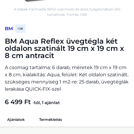
A képek harmadik féltől származó és azok tulajdonában álló
tartalmak. Forrás: OBI
BM
1 DB
BM Aqua Reflex üvegtégla két
oldalon szatinált 19 cm x 19 cm x
8 cm antracit
A csomag tartalma: 6 darab, méretek 19 cm x 19 cm
x 8 cm, kialakítás: Aqua, felület: Két oldalon szatinált,
szükséges mennyiség 1 m2-re: 25 darab, üvegtéglák
lerakása QUICK-FIX-szel
6 499 Ft
-tól, 1 ajánlat
Ajánlatok
Termékleírás