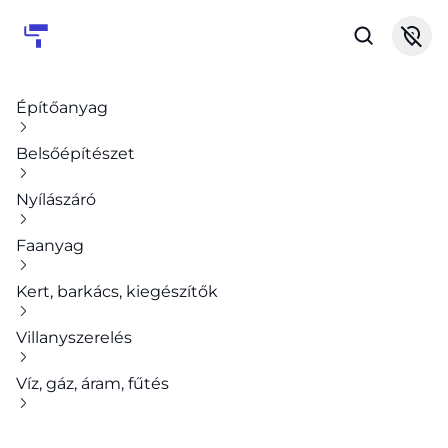
Építőanyag
Belsőépítészet
Nyílászáró
Faanyag
Kert, barkács, kiegészítők
Villanyszerelés
Víz, gáz, áram, fűtés