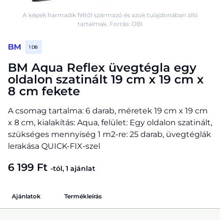
A képek harmadik féltől származó és azok tulajdonában álló
tartalmak. Forrás: OBI
BM
1 DB
BM Aqua Reflex üvegtégla egy
oldalon szatinált 19 cm x 19 cm x
8 cm fekete
A csomag tartalma: 6 darab, méretek 19 cm x 19 cm
x 8 cm, kialakítás: Aqua, felület: Egy oldalon szatinált,
szükséges mennyiség 1 m2-re: 25 darab, üvegtéglák
lerakása QUICK-FIX-szel
6 199 Ft
-tól, 1 ajánlat
Ajánlatok
Termékleírás