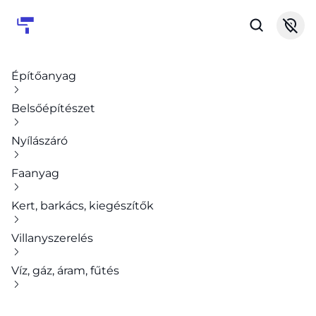
Építőanyag
Belsőépítészet
Nyílászáró
Faanyag
Kert, barkács, kiegészítők
Villanyszerelés
Víz, gáz, áram, fűtés