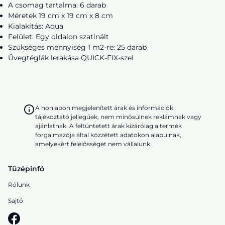
A csomag tartalma: 6 darab
Méretek 19 cm x 19 cm x 8 cm
Kialakítás: Aqua
Felület: Egy oldalon szatinált
Szükséges mennyiség 1 m2-re: 25 darab
Üvegtéglák lerakása QUICK-FIX-szel
A honlapon megjelenített árak és információk
tájékoztató jellegűek, nem minősülnek reklámnak vagy
ajánlatnak. A feltüntetett árak kizárólag a termék
forgalmazója által közzétett adatokon alapulnak,
amelyekért felelősséget nem vállalunk.
Tüzépinfó
Rólunk
Sajtó