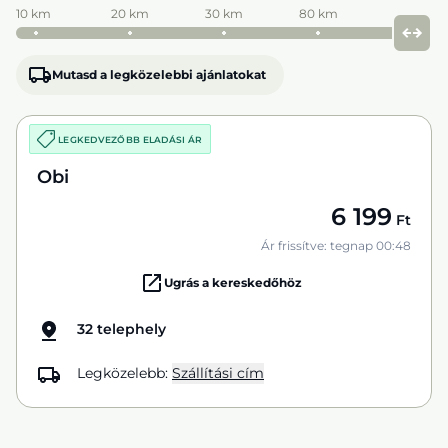
10 km
20 km
30 km
80 km
Mutasd a legközelebbi ajánlatokat
LEGKEDVEZŐBB ELADÁSI ÁR
Obi
6 199
Ft
Ár frissítve: tegnap 00:48
Ugrás a kereskedőhöz
32 telephely
Legközelebb:
Szállítási cím