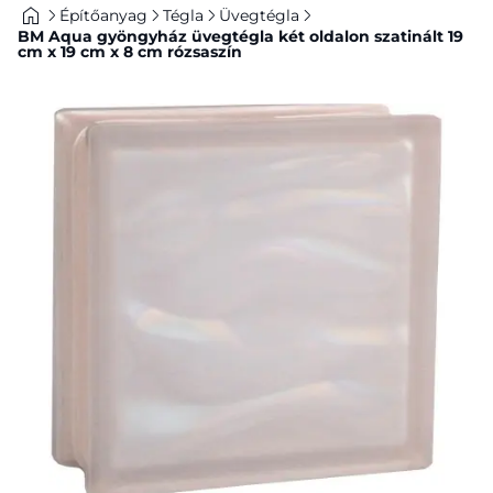
Építőanyag
Tégla
Üvegtégla
BM Aqua gyöngyház üvegtégla két oldalon szatinált 19
cm x 19 cm x 8 cm rózsaszín