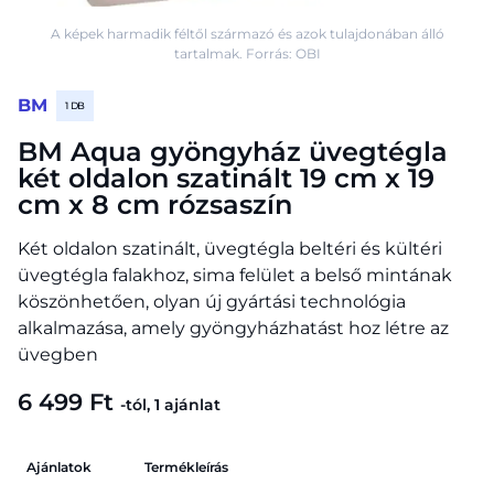
A képek harmadik féltől származó és azok tulajdonában álló
tartalmak. Forrás: OBI
BM
1 DB
BM Aqua gyöngyház üvegtégla
két oldalon szatinált 19 cm x 19
cm x 8 cm rózsaszín
Két oldalon szatinált, üvegtégla beltéri és kültéri
üvegtégla falakhoz, sima felület a belső mintának
köszönhetően, olyan új gyártási technológia
alkalmazása, amely gyöngyházhatást hoz létre az
üvegben
6 499 Ft
-tól, 1 ajánlat
Ajánlatok
Termékleírás