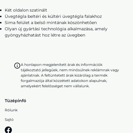
Két oldalon szatinált
Üvegtégla beltéri és kültéri üvegtégla falakhoz
Sima felület a belső mintának köszönhetően
Olyan új gyártási technológia alkalmazása, amely
gyöngyházhatást hoz létre az üvegben
A honlapon megjelenített árak és információk
tájékoztató jellegűek, nem minősülnek reklámnak vagy
ajánlatnak. A feltüntetett árak kizárólag a termék
forgalmazója által közzétett adatokon alapulnak,
amelyekért felelősséget nem vállalunk.
Tüzépinfó
Rólunk
Sajtó