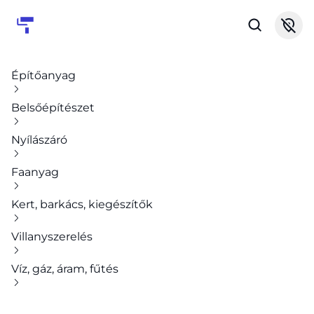
Építőanyag
Belsőépítészet
Nyílászáró
Faanyag
Kert, barkács, kiegészítők
Villanyszerelés
Víz, gáz, áram, fűtés