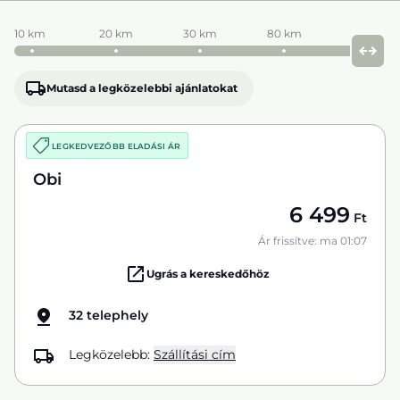
10 km
20 km
30 km
80 km
Mutasd a legközelebbi ajánlatokat
LEGKEDVEZŐBB ELADÁSI ÁR
Obi
6 499
Ft
Ár frissítve: ma 01:07
Ugrás a kereskedőhöz
32 telephely
Legközelebb:
Szállítási cím