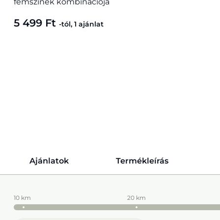
fémszínek kombinációja
5 499 Ft
-tól, 1 ajánlat
Ajánlatok
Termékleírás
10 km
20 km