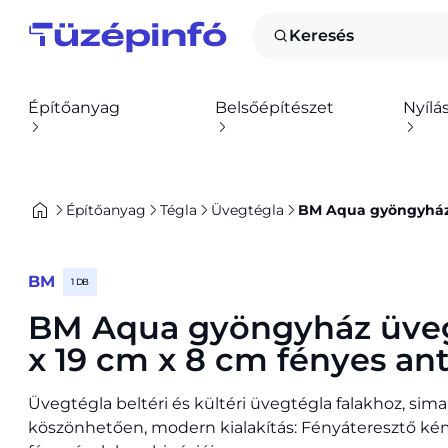
Keresés
Építőanyag
Belsőépítészet
Nyílá
Építőanyag
Tégla
Üvegtégla
BM Aqua gyöngyház ü
BM
1 DB
BM Aqua gyöngyház üveg
x 19 cm x 8 cm fényes ant
Üvegtégla beltéri és kültéri üvegtégla falakhoz, sima
köszönhetően, modern kialakítás: Fényáteresztő ké