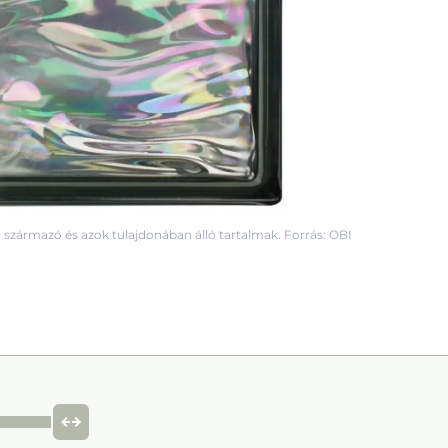
 származó és azok tulajdonában álló tartalmak. Forrás: OBI