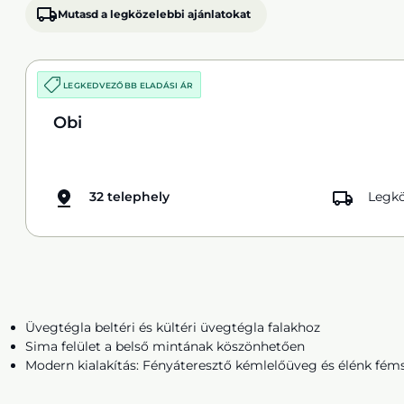
Mutasd a legközelebbi ajánlatokat
LEGKEDVEZŐBB ELADÁSI ÁR
Obi
32 telephely
Legkö
Üvegtégla beltéri és kültéri üvegtégla falakhoz
Sima felület a belső mintának köszönhetően
Modern kialakítás: Fényáteresztő kémlelőüveg és élénk fém