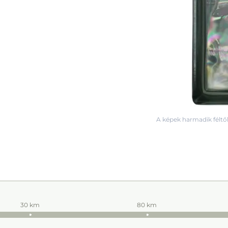
A képek harmadik féltől
30 km
80 km