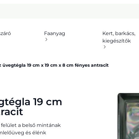
száró
Faanyag
Kert, barkács,
kiegészítők
vegtégla 19 cm x 19 cm x 8 cm fényes antracit
tégla 19 cm
racit
 felület a belső mintának
mlelőüveg és élénk