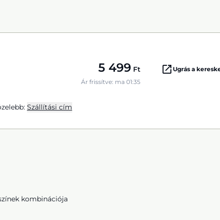
5 499
Ft
Ugrás a keres
Ár frissítve: ma 01:35
zelebb:
Szállítási cím
színek kombinációja