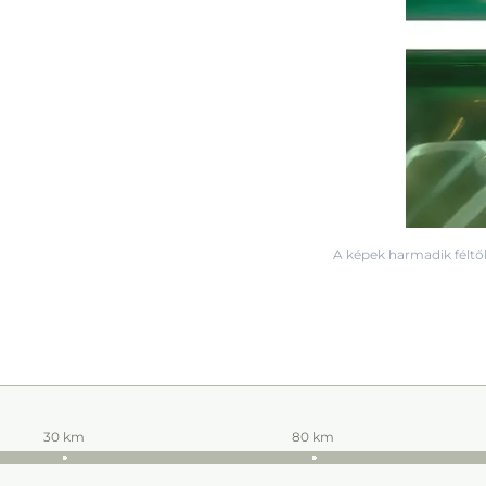
A képek harmadik féltől
30 km
80 km