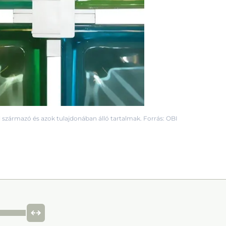
 származó és azok tulajdonában álló tartalmak. Forrás: OBI