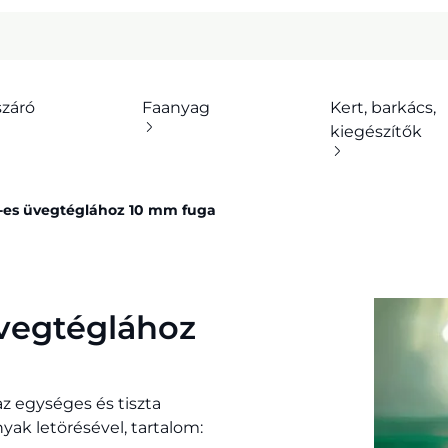
száró
Faanyag
Kert, barkács,
kiegészítők
m-es üvegtéglához 10 mm fuga
üvegtéglához
z egységes és tiszta
yak letörésével, tartalom: