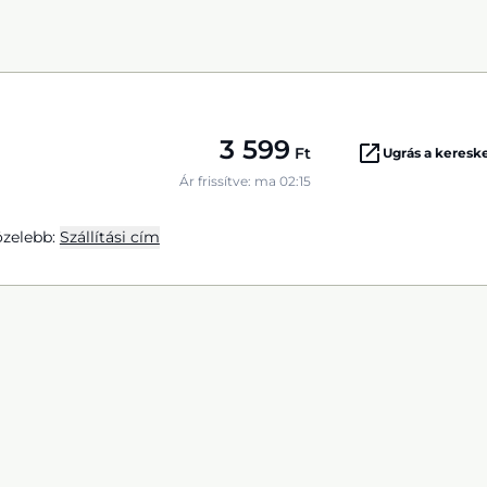
3 599
Ft
Ugrás a keres
Ár frissítve: ma 02:15
zelebb:
Szállítási cím