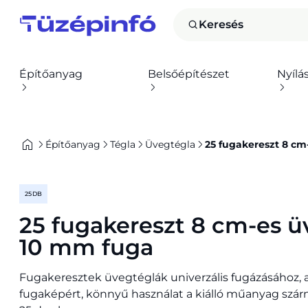
Keresés
Építőanyag
Belsőépítészet
Nyílá
Építőanyag
Tégla
Üvegtégla
25 fugakereszt 8 c
25 DB
25 fugakereszt 8 cm-es 
10 mm fuga
Fugakeresztek üvegtéglák univerzális fugázásához, a
fugaképért, könnyű használat a kiálló műanyag szárn