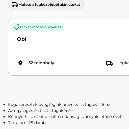
Mutasd a legközelebbi ajánlatokat
LEGKEDVEZŐBB ELADÁSI ÁR
Obi
32 telephely
Legkö
Fugakeresztek üvegtéglák univerzális fugázásához
Az egységes és tiszta fugaképért
Könnyű használat a kiálló műanyag szárnyak letörésével
Tartalom: 25 darab