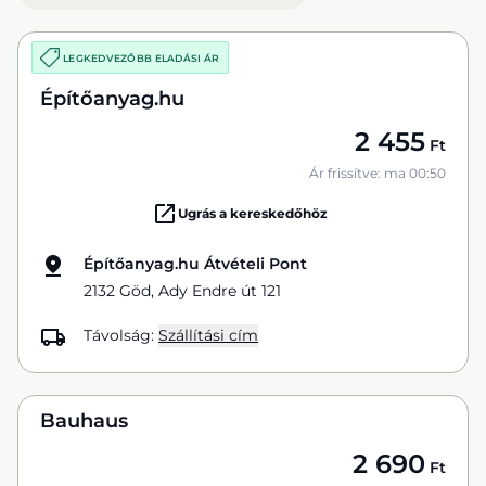
LEGKEDVEZŐBB ELADÁSI ÁR
Építőanyag.hu
2 455
Ft
Ár frissítve: ma 00:50
Ugrás a kereskedőhöz
Építőanyag.hu Átvételi Pont
2132 Göd, Ady Endre út 121
Távolság:
Szállítási cím
Bauhaus
2 690
Ft