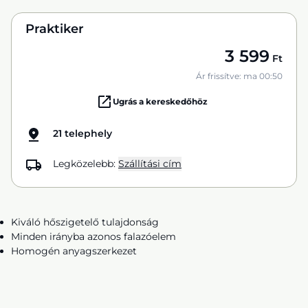
Praktiker
3 599
Ft
Ár frissítve: ma 00:50
Ugrás a kereskedőhöz
21 telephely
Legközelebb:
Szállítási cím
Kiváló hőszigetelő tulajdonság
Minden irányba azonos falazóelem
Homogén anyagszerkezet