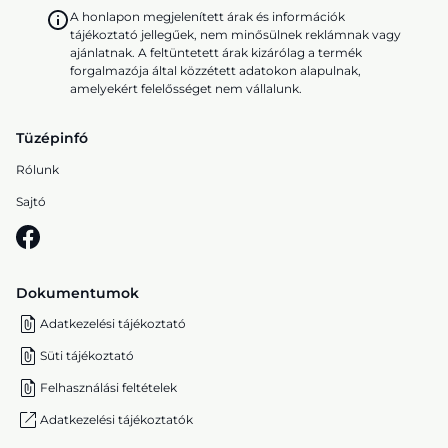
A honlapon megjelenített árak és információk
tájékoztató jellegűek, nem minősülnek reklámnak vagy
ajánlatnak. A feltüntetett árak kizárólag a termék
forgalmazója által közzétett adatokon alapulnak,
amelyekért felelősséget nem vállalunk.
Tüzépinfó
Rólunk
Sajtó
Dokumentumok
Adatkezelési tájékoztató
Süti tájékoztató
Felhasználási feltételek
Adatkezelési tájékoztatók