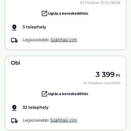
Ár frissítve: 07.13. 08:58
Ugrás a kereskedőhöz
3 telephely
Legközelebb:
Szállítási cím
Obi
3 399
Ft
Ár frissítve: ma 00:50
Ugrás a kereskedőhöz
32 telephely
Legközelebb:
Szállítási cím