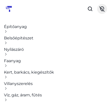
Építőanyag
Belsőépítészet
Nyílászáró
Faanyag
Kert, barkács, kiegészítők
Villanyszerelés
Víz, gáz, áram, fűtés