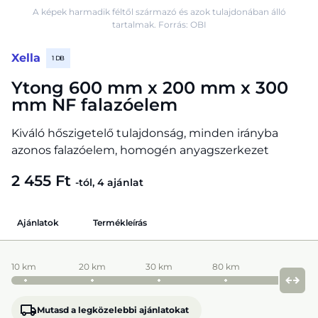
A képek harmadik féltől származó és azok tulajdonában álló
tartalmak. Forrás: OBI
Xella
1 DB
Ytong 600 mm x 200 mm x 300
mm NF falazóelem
Kiváló hőszigetelő tulajdonság, minden irányba
azonos falazóelem, homogén anyagszerkezet
2 455 Ft
-tól, 4 ajánlat
Ajánlatok
Termékleírás
10 km
20 km
30 km
80 km
Mutasd a legközelebbi ajánlatokat