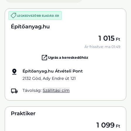
LEGKEDVEZŐBB ELADÁSI ÁR
Építőanyag.hu
1 015
Ft
Ár frissítve: ma 01:49
Ugrás a kereskedőhöz
Építőanyag.hu Átvételi Pont
2132 Göd, Ady Endre út 121
Távolság:
Szállítási cím
Praktiker
1 099
Ft