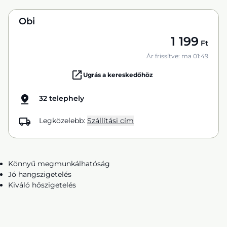
Obi
1 199
Ft
Ár frissítve: ma 01:49
Ugrás a kereskedőhöz
32 telephely
Legközelebb:
Szállítási cím
Könnyű megmunkálhatóság
Jó hangszigetelés
Kiváló hőszigetelés