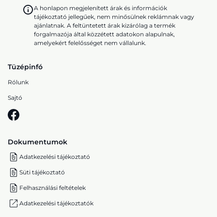
A honlapon megjelenített árak és információk
tájékoztató jellegűek, nem minősülnek reklámnak vagy
ajánlatnak. A feltüntetett árak kizárólag a termék
forgalmazója által közzétett adatokon alapulnak,
amelyekért felelősséget nem vállalunk.
Tüzépinfó
Rólunk
Sajtó
Dokumentumok
Adatkezelési tájékoztató
Süti tájékoztató
Felhasználási feltételek
Adatkezelési tájékoztatók