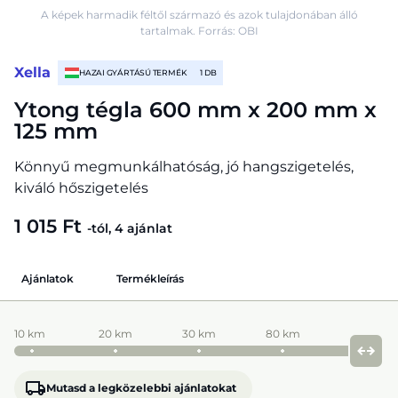
A képek harmadik féltől származó és azok tulajdonában álló
tartalmak. Forrás: OBI
Xella
HAZAI GYÁRTÁSÚ TERMÉK
1 DB
Ytong tégla 600 mm x 200 mm x
125 mm
Könnyű megmunkálhatóság, jó hangszigetelés,
kiváló hőszigetelés
1 015 Ft
-tól, 4 ajánlat
Ajánlatok
Termékleírás
10 km
20 km
30 km
80 km
Mutasd a legközelebbi ajánlatokat