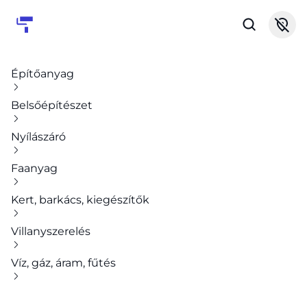
Építőanyag
Belsőépítészet
Nyílászáró
Faanyag
Kert, barkács, kiegészítők
Villanyszerelés
Víz, gáz, áram, fűtés