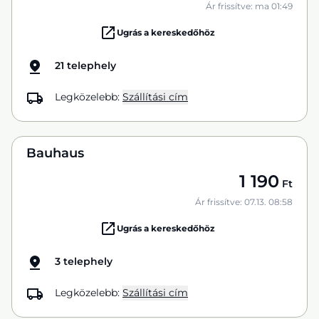
Ár frissítve: ma 01:49
Ugrás a kereskedőhöz
21 telephely
Legközelebb:
Szállítási cím
Bauhaus
1 190
Ft
Ár frissítve: 07.13. 08:58
Ugrás a kereskedőhöz
3 telephely
Legközelebb:
Szállítási cím