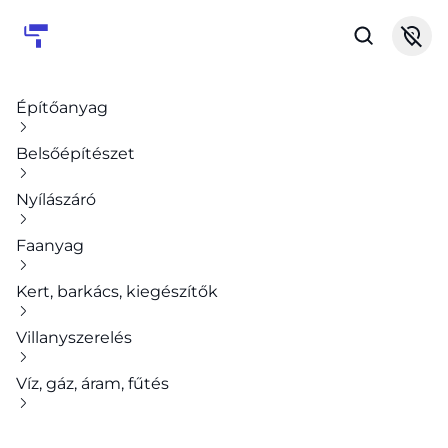
Építőanyag
Belsőépítészet
Nyílászáró
Faanyag
Kert, barkács, kiegészítők
Villanyszerelés
Víz, gáz, áram, fűtés