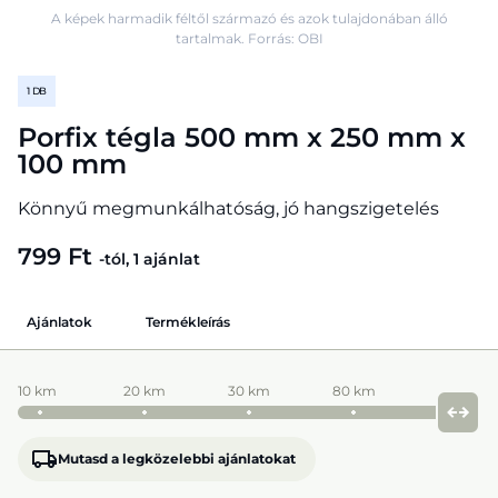
A képek harmadik féltől származó és azok tulajdonában álló
tartalmak. Forrás: OBI
1 DB
Porfix tégla 500 mm x 250 mm x
100 mm
Könnyű megmunkálhatóság, jó hangszigetelés
799 Ft
-tól, 1 ajánlat
Ajánlatok
Termékleírás
10 km
20 km
30 km
80 km
Mutasd a legközelebbi ajánlatokat