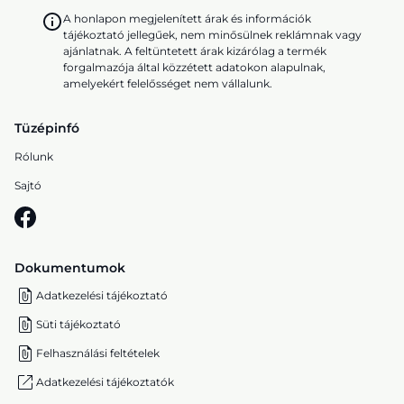
A honlapon megjelenített árak és információk
tájékoztató jellegűek, nem minősülnek reklámnak vagy
ajánlatnak. A feltüntetett árak kizárólag a termék
forgalmazója által közzétett adatokon alapulnak,
amelyekért felelősséget nem vállalunk.
Tüzépinfó
Rólunk
Sajtó
Dokumentumok
Adatkezelési tájékoztató
Süti tájékoztató
Felhasználási feltételek
Adatkezelési tájékoztatók