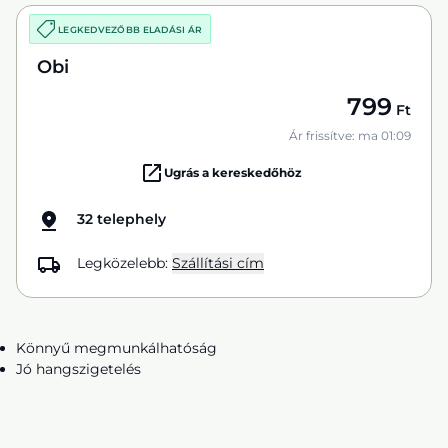
LEGKEDVEZŐBB ELADÁSI ÁR
Obi
799
Ft
Ár frissítve: ma 01:09
Ugrás a kereskedőhöz
32 telephely
Legközelebb:
Szállítási cím
Könnyű megmunkálhatóság
Jó hangszigetelés