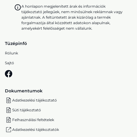
A honlapon megjelenített árak és információk
tájékoztató jellegűek, nem minősülnek reklámnak vagy
ajánlatnak. A feltüntetett árak kizárólag a termék
forgalmazója által közzétett adatokon alapulnak,
amelyekért felelősséget nem vállalunk.
Tüzépinfó
Rólunk
Sajtó
Dokumentumok
Adatkezelési tájékoztató
Süti tájékoztató
Felhasználási feltételek
Adatkezelési tájékoztatók