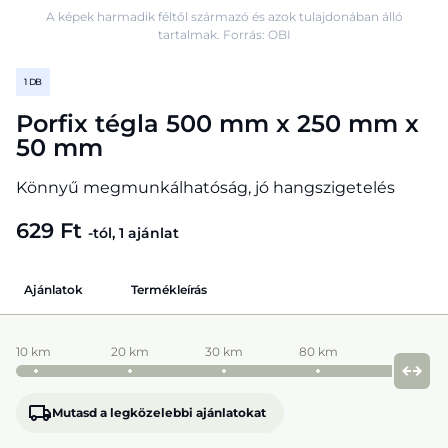
A képek harmadik féltől származó és azok tulajdonában álló
tartalmak. Forrás: OBI
1 DB
Porfix tégla 500 mm x 250 mm x
50 mm
Könnyű megmunkálhatóság, jó hangszigetelés
629 Ft
-tól, 1 ajánlat
Ajánlatok
Termékleírás
10 km
20 km
30 km
80 km
Mutasd a legközelebbi ajánlatokat