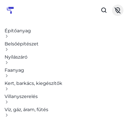
Építőanyag
Belsőépítészet
Nyílászáró
Faanyag
Kert, barkács, kiegészítők
Villanyszerelés
Víz, gáz, áram, fűtés