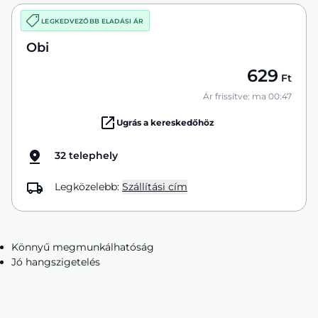
LEGKEDVEZŐBB ELADÁSI ÁR
Obi
629
Ft
Ár frissítve: ma 00:47
Ugrás a kereskedőhöz
32 telephely
Legközelebb:
Szállítási cím
Könnyű megmunkálhatóság
Jó hangszigetelés