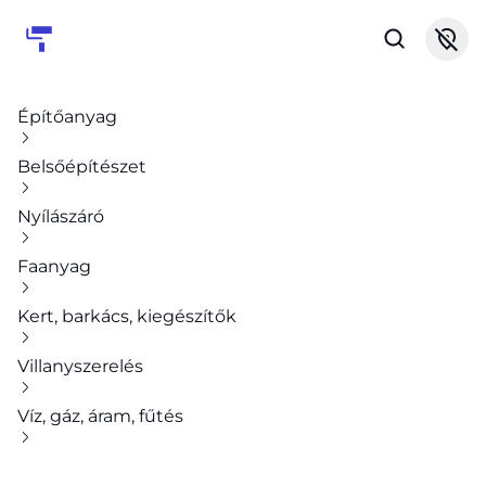
Építőanyag
Belsőépítészet
Nyílászáró
Faanyag
Kert, barkács, kiegészítők
Villanyszerelés
Víz, gáz, áram, fűtés