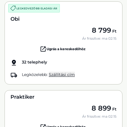
LEGKEDVEZŐBB ELADÁSI ÁR
Obi
8 799
Ft
Ár frissítve: ma 02:15
Ugrás a kereskedőhöz
32 telephely
Legközelebb:
Szállítási cím
Praktiker
8 899
Ft
Ár frissítve: ma 02:15
Ugrás a kereskedőhöz