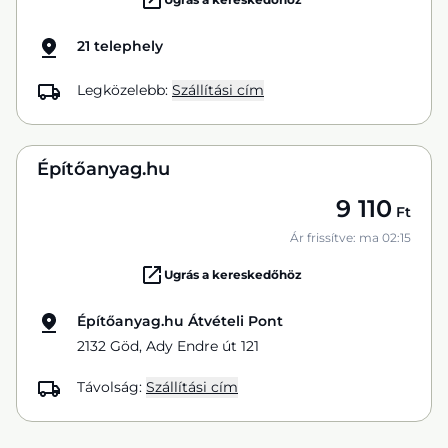
21 telephely
Legközelebb:
Szállítási cím
Építőanyag.hu
9 110
Ft
Ár frissítve: ma 02:15
Ugrás a kereskedőhöz
Építőanyag.hu Átvételi Pont
2132 Göd, Ady Endre út 121
Távolság:
Szállítási cím