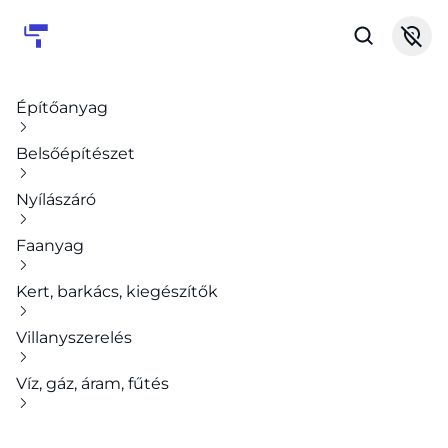
Építőanyag
Belsőépítészet
Nyílászáró
Faanyag
Kert, barkács, kiegészítők
Villanyszerelés
Víz, gáz, áram, fűtés