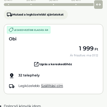
Mutasd a legközelebbi ajánlatokat
LEGKEDVEZŐBB ELADÁSI ÁR
Obi
1 999
Ft
Ár frissítve: ma 01:12
Ugrás a kereskedőhöz
32 telephely
Legközelebb:
Szállítási cím
Dréncső könyök idom,