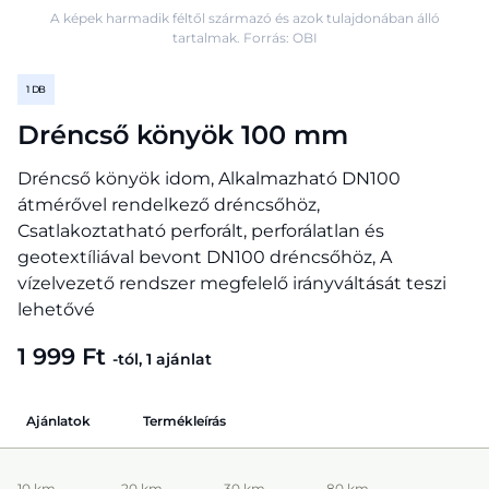
A képek harmadik féltől származó és azok tulajdonában álló
tartalmak. Forrás: OBI
1 DB
Dréncső könyök 100 mm
Dréncső könyök idom, Alkalmazható DN100
átmérővel rendelkező dréncsőhöz,
Csatlakoztatható perforált, perforálatlan és
geotextíliával bevont DN100 dréncsőhöz, A
vízelvezető rendszer megfelelő irányváltását teszi
lehetővé
1 999 Ft
-tól, 1 ajánlat
Ajánlatok
Termékleírás
10 km
20 km
30 km
80 km