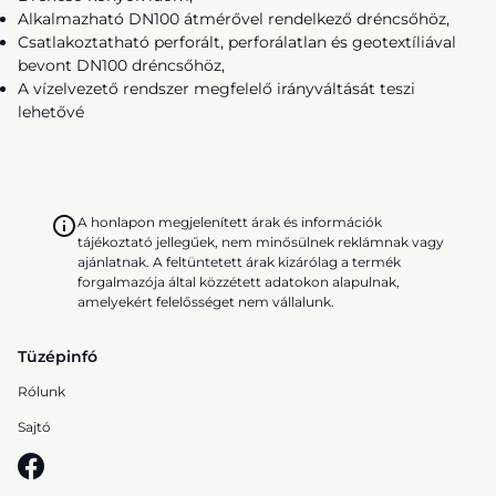
Alkalmazható DN100 átmérővel rendelkező dréncsőhöz,
Csatlakoztatható perforált, perforálatlan és geotextíliával
bevont DN100 dréncsőhöz,
A vízelvezető rendszer megfelelő irányváltását teszi
lehetővé
A honlapon megjelenített árak és információk
tájékoztató jellegűek, nem minősülnek reklámnak vagy
ajánlatnak. A feltüntetett árak kizárólag a termék
forgalmazója által közzétett adatokon alapulnak,
amelyekért felelősséget nem vállalunk.
Tüzépinfó
Rólunk
Sajtó