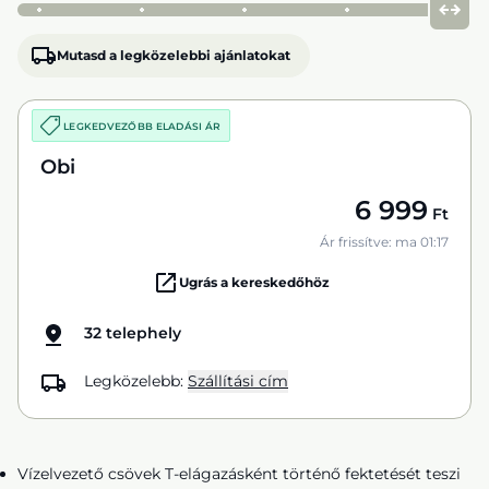
Mutasd a legközelebbi ajánlatokat
LEGKEDVEZŐBB ELADÁSI ÁR
Obi
6 999
Ft
Ár frissítve: ma 01:17
Ugrás a kereskedőhöz
32 telephely
Legközelebb:
Szállítási cím
Vízelvezető csövek T-elágazásként történő fektetését teszi