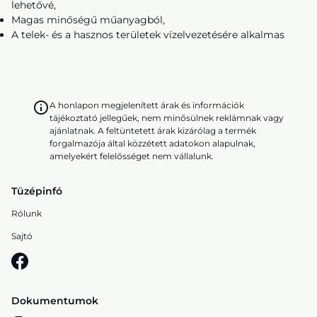
lehetővé,
Magas minőségű műanyagból,
A telek- és a hasznos területek vízelvezetésére alkalmas
A honlapon megjelenített árak és információk
tájékoztató jellegűek, nem minősülnek reklámnak vagy
ajánlatnak. A feltüntetett árak kizárólag a termék
forgalmazója által közzétett adatokon alapulnak,
amelyekért felelősséget nem vállalunk.
Tüzépinfó
Rólunk
Sajtó
Dokumentumok