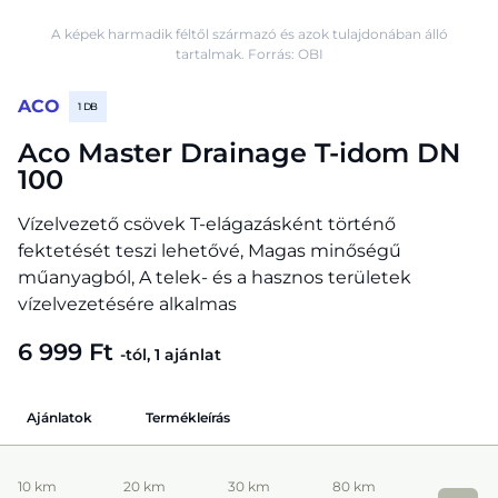
A képek harmadik féltől származó és azok tulajdonában álló
tartalmak. Forrás: OBI
ACO
1 DB
Aco Master Drainage T-idom DN
100
Vízelvezető csövek T-elágazásként történő
fektetését teszi lehetővé, Magas minőségű
műanyagból, A telek- és a hasznos területek
vízelvezetésére alkalmas
6 999 Ft
-tól, 1 ajánlat
Ajánlatok
Termékleírás
10 km
20 km
30 km
80 km