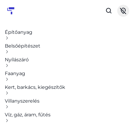
Építőanyag
Belsőépítészet
Nyílászáró
Faanyag
Kert, barkács, kiegészítők
Villanyszerelés
Víz, gáz, áram, fűtés