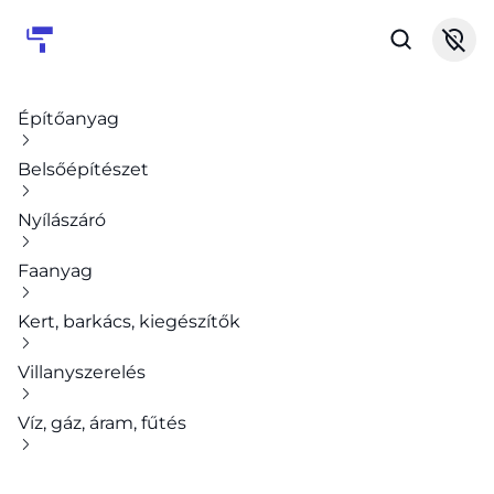
Építőanyag
Belsőépítészet
Nyílászáró
Faanyag
Kert, barkács, kiegészítők
Villanyszerelés
Víz, gáz, áram, fűtés