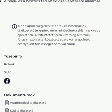
A telek- és a hasznos területek vízelvezetésére alkalmas
A honlapon megjelenített árak és információk
tájékoztató jellegűek, nem minősülnek reklámnak vagy
ajánlatnak. A feltüntetett árak kizárólag a termék
forgalmazója által közzétett adatokon alapulnak,
amelyekért felelősséget nem vállalunk.
Tüzépinfó
Rólunk
Sajtó
Dokumentumok
Adatkezelési tájékoztató
Süti tájékoztató