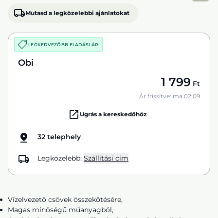
Mutasd a legközelebbi ajánlatokat
LEGKEDVEZŐBB ELADÁSI ÁR
Obi
1 799
Ft
Ár frissítve: ma 02:09
Ugrás a kereskedőhöz
32 telephely
Legközelebb:
Szállítási cím
Vízelvezető csövek összekötésére,
Magas minőségű műanyagból,