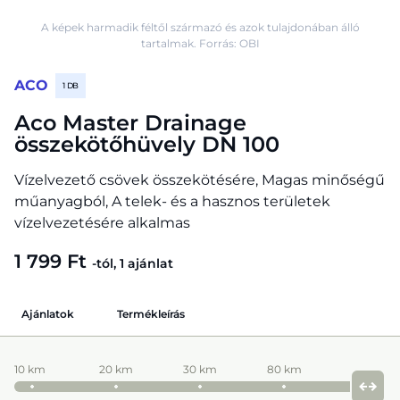
A képek harmadik féltől származó és azok tulajdonában álló
tartalmak. Forrás: OBI
ACO
1 DB
Aco Master Drainage
összekötőhüvely DN 100
Vízelvezető csövek összekötésére, Magas minőségű
műanyagból, A telek- és a hasznos területek
vízelvezetésére alkalmas
1 799 Ft
-tól, 1 ajánlat
Ajánlatok
Termékleírás
10 km
20 km
30 km
80 km