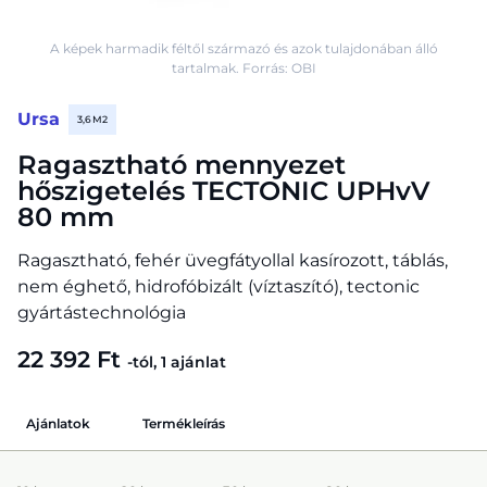
A képek harmadik féltől származó és azok tulajdonában álló
tartalmak. Forrás: OBI
Ursa
3,6 M2
Ragasztható mennyezet
hőszigetelés TECTONIC UPHvV
80 mm
Ragasztható, fehér üvegfátyollal kasírozott, táblás,
nem éghető, hidrofóbizált (víztaszító), tectonic
gyártástechnológia
22 392 Ft
-tól, 1 ajánlat
Ajánlatok
Termékleírás