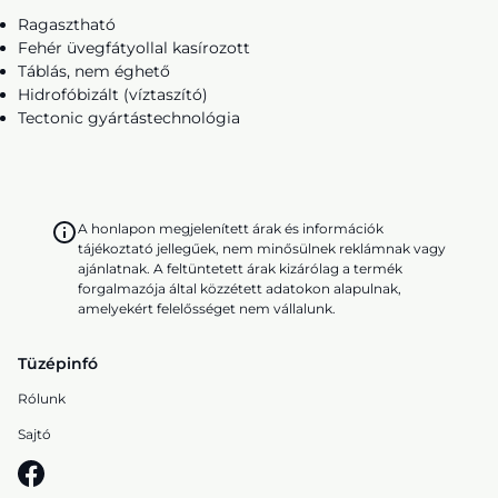
Ragasztható
Fehér üvegfátyollal kasírozott
Táblás, nem éghető
Hidrofóbizált (víztaszító)
Tectonic gyártástechnológia
A honlapon megjelenített árak és információk
tájékoztató jellegűek, nem minősülnek reklámnak vagy
ajánlatnak. A feltüntetett árak kizárólag a termék
forgalmazója által közzétett adatokon alapulnak,
amelyekért felelősséget nem vállalunk.
Tüzépinfó
Rólunk
Sajtó