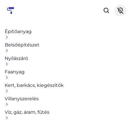
Építőanyag
Belsőépítészet
Nyílászáró
Faanyag
Kert, barkács, kiegészítők
Villanyszerelés
Víz, gáz, áram, fűtés