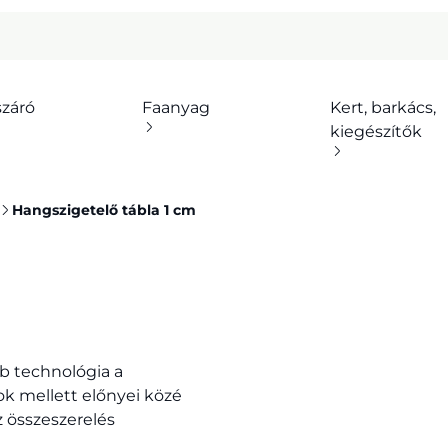
száró
Faanyag
Kert, barkács,
kiegészítők
Hangszigetelő tábla 1 cm
b technológia a
ok mellett előnyei közé
az összeszerelés