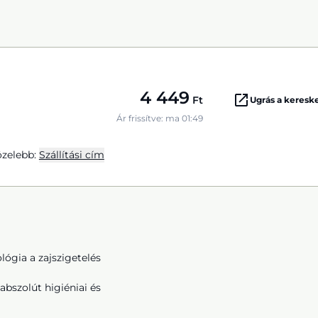
4 449
Ft
Ugrás a keres
Ár frissítve: ma 01:49
zelebb:
Szállítási cím
ógia a zajszigetelés
abszolút higiéniai és