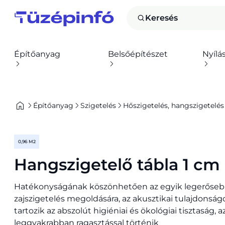
Keresés
Építőanyag
Belsőépítészet
Nyílá
Építőanyag
Szigetelés
Hőszigetelés, hangszigetelés
0,96 M2
Hangszigetelő tábla 1 cm
Hatékonyságának köszönhetően az egyik legerőseb
zajszigetelés megoldására, az akusztikai tulajdonság
tartozik az abszolút higiéniai és ökológiai tisztaság, 
leggyakrabban ragasztással történik