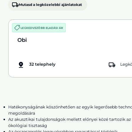
Mutasd a legközelebbi ajánlatokat
LEGKEDVEZŐBB ELADÁSI ÁR
Obi
32 telephely
Legkö
Hatékonyságának köszönhetően az egyik legerősebb technol
megoldására
Az akusztikai tulajdonságok mellett előnyei közé tartozik az 
ökológiai tisztaság
Az összeszerelés leggyakrabban ragasztással történik