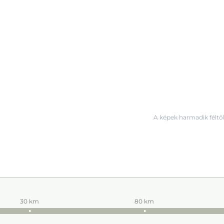
A képek harmadik féltől
30 km
80 km