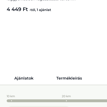
4 449 Ft
-tól, 1 ajánlat
Ajánlatok
Termékleírás
10 km
20 km