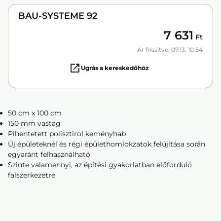
BAU-SYSTEME 92
7 631
Ft
Ár frissítve: 07.13. 10:54
Ugrás a kereskedőhöz
50 cm x 100 cm
150 mm vastag
Pihentetett polisztirol keményhab
Új épületeknél és régi épülethomlokzatok felújítása során
egyaránt felhasználható
Szinte valamennyi, az építési gyakorlatban előforduló
falszerkezetre