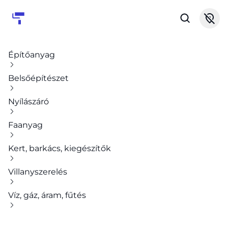
Építőanyag
Belsőépítészet
Nyílászáró
Faanyag
Kert, barkács, kiegészítők
Villanyszerelés
Víz, gáz, áram, fűtés