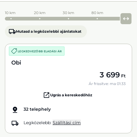
10 km
20 km
30 km
80 km
Mutasd a legközelebbi ajánlatokat
LEGKEDVEZŐBB ELADÁSI ÁR
Obi
3 699
Ft
Ár frissítve: ma 01:33
Ugrás a kereskedőhöz
32 telephely
Legközelebb:
Szállítási cím