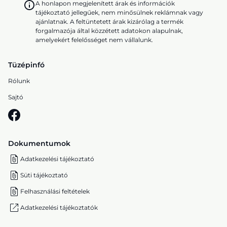
A honlapon megjelenített árak és információk
tájékoztató jellegűek, nem minősülnek reklámnak vagy
ajánlatnak. A feltüntetett árak kizárólag a termék
forgalmazója által közzétett adatokon alapulnak,
amelyekért felelősséget nem vállalunk.
Tüzépinfó
Rólunk
Sajtó
Dokumentumok
Adatkezelési tájékoztató
Süti tájékoztató
Felhasználási feltételek
Adatkezelési tájékoztatók