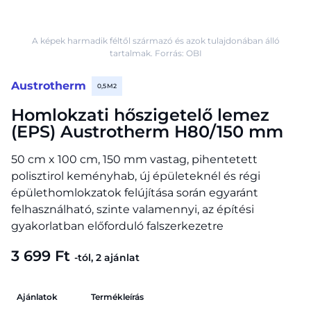
A képek harmadik féltől származó és azok tulajdonában álló
tartalmak. Forrás: OBI
Austrotherm
0,5 M2
Homlokzati hőszigetelő lemez
(EPS) Austrotherm H80/150 mm
50 cm x 100 cm, 150 mm vastag, pihentetett
polisztirol keményhab, új épületeknél és régi
épülethomlokzatok felújítása során egyaránt
felhasználható, szinte valamennyi, az építési
gyakorlatban előforduló falszerkezetre
3 699 Ft
-tól, 2 ajánlat
Ajánlatok
Termékleírás