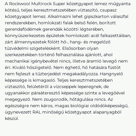
A Rockwool Multirock Super kőzetgyapot lemez műgyanta
kötésű, teljes keresztmetszetében víztaszító, csupasz
kőzetgyapot lemez. Alkalmazni lehet gipszkarton válaszfal
rendszerekben, homlokzati falak belső felén, borított
gerendafödémek gerendák közötti légterében,
könnyűszerkezetes épületek homlokzati acél falkazettáiban,
zárt álmennyezetek fölött hő-, hang- és megelőző
tűzvédelmi szigetelésként. Elsősorban olyan
szerkezetekben történő felhasználása ajánlott, ahol
mechanikai igénybevétel nincs, illetve áramló levegő nem
éri. Kiváló hőszigetelő. Nem éghető, hő hatására füstöt
nem fejleszt a tűzterjedést megakadályozza. Hangnyelő
képessége is kimagasló. Teljes keresztmetszetében
víztaszító, felületéről a vízcseppek leperegnek, de
ugyanakkor páraáteresztő képessége szinte a levegőével
megegyező. Nem zsugorodik, hőtágulása nincs. Az
egészségre nem káros, magas biológiai oldódóképességű,
úgynevezett RAL minőségű kőzetgyapot alapanyagból
készül.