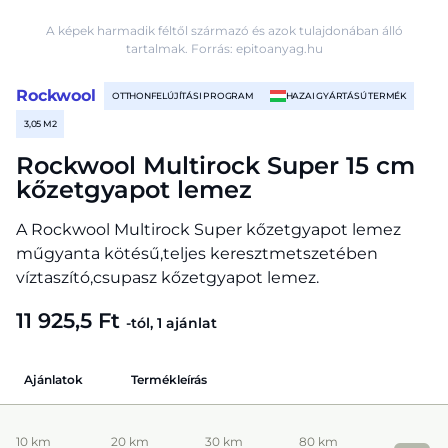
A képek harmadik féltől származó és azok tulajdonában álló
tartalmak. Forrás: epitoanyag.hu
Rockwool
OTTHONFELÚJÍTÁSI PROGRAM
HAZAI GYÁRTÁSÚ TERMÉK
3,05 M2
Rockwool Multirock Super 15 cm
kőzetgyapot lemez
A Rockwool Multirock Super kőzetgyapot lemez
műgyanta kötésű,teljes keresztmetszetében
víztaszító,csupasz kőzetgyapot lemez.
11 925,5 Ft
-tól, 1 ajánlat
Ajánlatok
Termékleírás
10 km
20 km
30 km
80 km