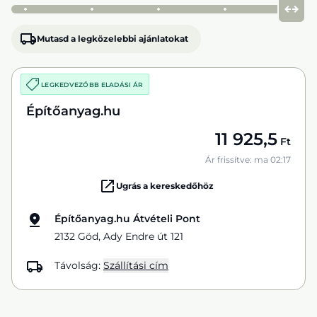
Mutasd a legközelebbi ajánlatokat
LEGKEDVEZŐBB ELADÁSI ÁR
Építőanyag.hu
11 925,5
Ft
Ár frissítve: ma 02:17
Ugrás a kereskedőhöz
Építőanyag.hu Átvételi Pont
2132 Göd, Ady Endre út 121
Távolság:
Szállítási cím