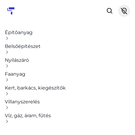
Építőanyag
Belsőépítészet
Nyílászáró
Faanyag
Kert, barkács, kiegészítők
Villanyszerelés
Víz, gáz, áram, fűtés