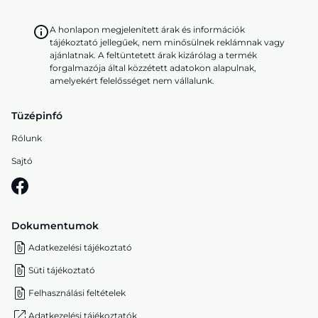
A honlapon megjelenített árak és információk
tájékoztató jellegűek, nem minősülnek reklámnak vagy
ajánlatnak. A feltüntetett árak kizárólag a termék
forgalmazója által közzétett adatokon alapulnak,
amelyekért felelősséget nem vállalunk.
Tüzépinfó
Rólunk
Sajtó
Dokumentumok
Adatkezelési tájékoztató
Süti tájékoztató
Felhasználási feltételek
Adatkezelési tájékoztatók