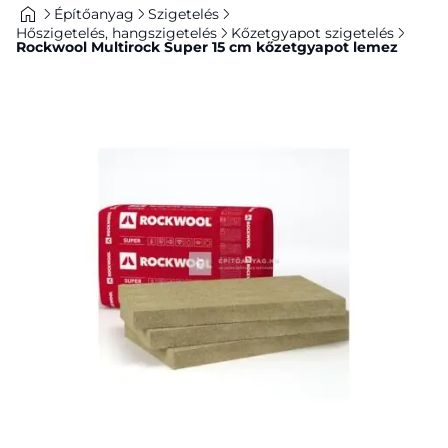
Építőanyag
Szigetelés
Hőszigetelés, hangszigetelés
Kőzetgyapot szigetelés
Rockwool Multirock Super 15 cm kőzetgyapot lemez