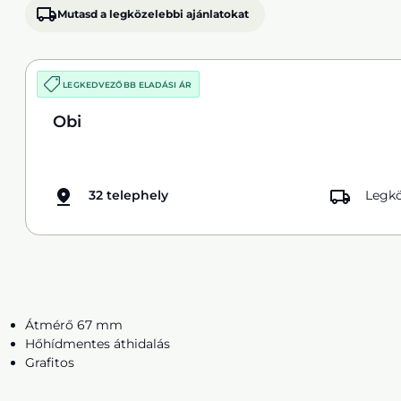
Mutasd a legközelebbi ajánlatokat
LEGKEDVEZŐBB ELADÁSI ÁR
Obi
32 telephely
Legkö
Átmérő 67 mm
Hőhídmentes áthidalás
Grafitos