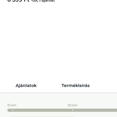
-tól, 1 ajánlat
Ajánlatok
Termékleírás
10 km
20 km