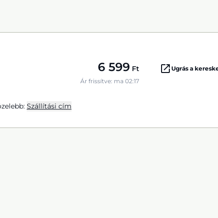
6 599
Ft
Ugrás a keres
Ár frissítve: ma 02:17
zelebb:
Szállítási cím