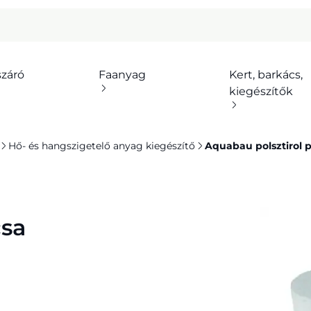
száró
Faanyag
Kert, barkács,
kiegészítők
Hő- és hangszigetelő anyag kiegészítő
Aquabau polsztirol
csa