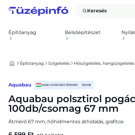
Keresés
Építőanyag
Belsőépítészet
Nyílá
Építőanyag
Szigetelés
Hőszigetelés, hangszigetelés
Aquabau
HAZAI GYÁRTÁSÚ TERMÉK
100 DB
Aquabau polsztirol pogá
100db/csomag 67 mm
Átmérő 67 mm, hőhídmentes áthidalás, grafitos
6 599 Ft