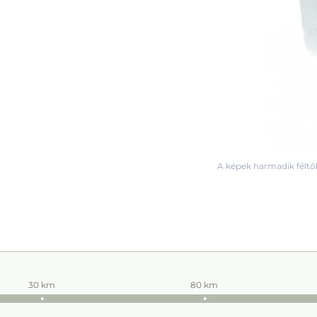
A képek harmadik féltől
30 km
80 km