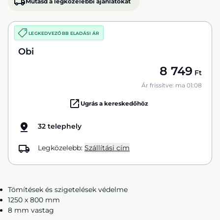
Mutasd a legközelebbi ajánlatokat
LEGKEDVEZŐBB ELADÁSI ÁR
Obi
8 749
Ft
Ár frissítve: ma 01:08
Ugrás a kereskedőhöz
32 telephely
Legközelebb:
Szállítási cím
Tömítések és szigetelések védelme
1250 x 800 mm
8 mm vastag