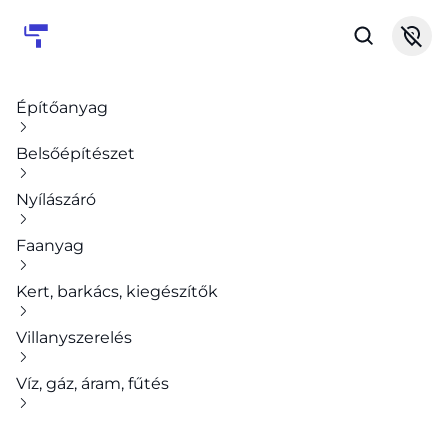
Építőanyag
Belsőépítészet
Nyílászáró
Faanyag
Kert, barkács, kiegészítők
Villanyszerelés
Víz, gáz, áram, fűtés