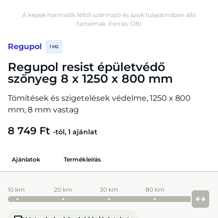
A képek harmadik féltől származó és azok tulajdonában álló
tartalmak. Forrás: OBI
Regupol
1 M2
Regupol resist épületvédő
szőnyeg 8 x 1250 x 800 mm
Tömítések és szigetelések védelme, 1250 x 800
mm, 8 mm vastag
8 749 Ft
-tól, 1 ajánlat
Ajánlatok
Termékleírás
10 km
20 km
30 km
80 km