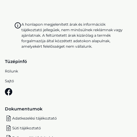
A honlapon megjelenített árak és információk
tájékoztató jellegűek, nem minősülnek reklámnak vagy
ajánlatnak. A feltüntetett árak kizárólag a termék
forgalmazója által közzétett adatokon alapulnak,
amelyekért felelősséget nem vállalunk.
Tüzépinfó
Rólunk
Sajtó
Dokumentumok
Adatkezelési tájékoztató
Süti tájékoztató