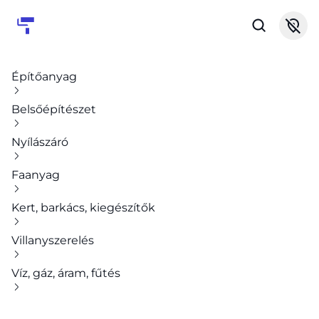
Építőanyag
Belsőépítészet
Nyílászáró
Faanyag
Kert, barkács, kiegészítők
Villanyszerelés
Víz, gáz, áram, fűtés