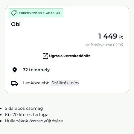
LEGKEDVEZŐBB ELADÁSI ÁR
Obi
1 449
Ft
Ár frissítve: ma 02:05
Ugrás a kereskedőhöz
32 telephely
Legközelebb:
Szállítási cím
5 darabos csomag
Kb. 70 literes térfogat
Hulladékok összegyűjtésére