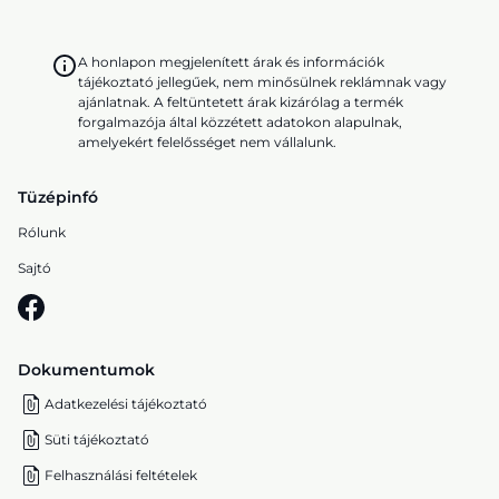
A honlapon megjelenített árak és információk
tájékoztató jellegűek, nem minősülnek reklámnak vagy
ajánlatnak. A feltüntetett árak kizárólag a termék
forgalmazója által közzétett adatokon alapulnak,
amelyekért felelősséget nem vállalunk.
Tüzépinfó
Rólunk
Sajtó
Dokumentumok
Adatkezelési tájékoztató
Süti tájékoztató
Felhasználási feltételek