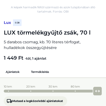
A képek harmadik féltől származó és azok tulajdonában álló
tartalmak. Forrás: OBI
Lux
5 DB
LUX törmelékgyűjtő zsák, 70 l
5 darabos csomag, kb. 70 literes térfogat,
hulladékok összegyűjtésére
1 449 Ft
-tól, 1 ajánlat
Ajánlatok
Termékleírás
10 km
20 km
30 km
80 km
Mutasd a legközelebbi ajánlatokat