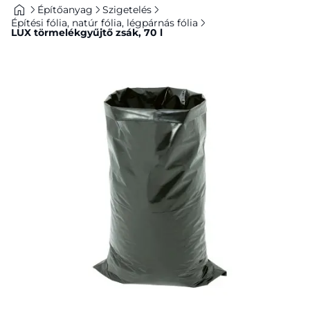
Építőanyag
Szigetelés
Építési fólia, natúr fólia, légpárnás fólia
LUX törmelékgyűjtő zsák, 70 l