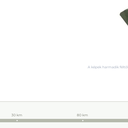
A képek harmadik féltől
30 km
80 km