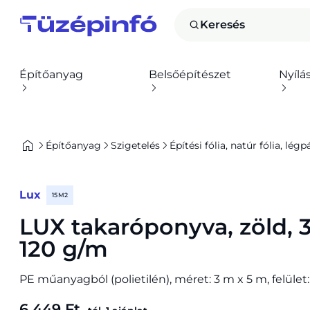
Keresés
Építőanyag
Belsőépítészet
Nyílá
Építőanyag
Szigetelés
Építési fólia, natúr fólia, légp
Lux
15 M2
LUX takaróponyva, zöld, 
120 g/m
PE műanyagból (polietilén), méret: 3 m x 5 m, felület
6 449 Ft