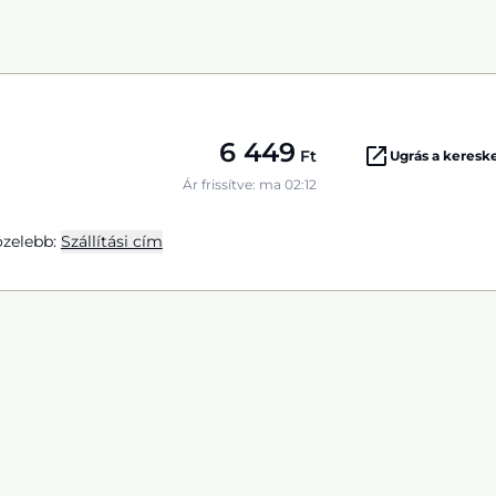
6 449
Ft
Ugrás a keres
Ár frissítve: ma 02:12
zelebb:
Szállítási cím