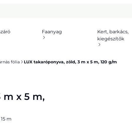
száró
Faanyag
Kert, barkács,
kiegészítők
árnás fólia
LUX takaróponyva, zöld, 3 m x 5 m, 120 g/m
3 m x 5 m,
: 15 m