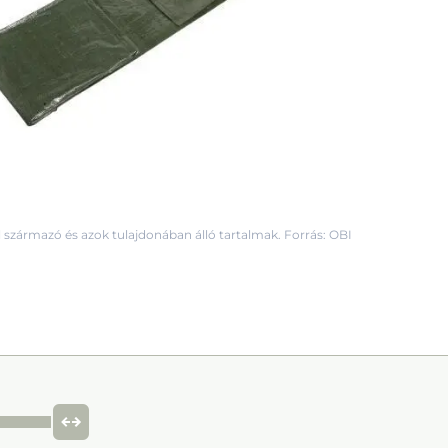
 származó és azok tulajdonában álló tartalmak. Forrás: OBI