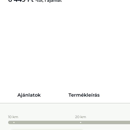
-tól, 1 ajánlat
Ajánlatok
Termékleírás
10 km
20 km