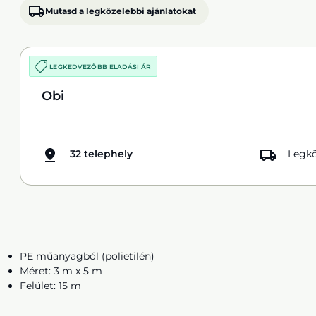
Mutasd a legközelebbi ajánlatokat
LEGKEDVEZŐBB ELADÁSI ÁR
Obi
32 telephely
Legkö
PE műanyagból (polietilén)
Méret: 3 m x 5 m
Felület: 15 m