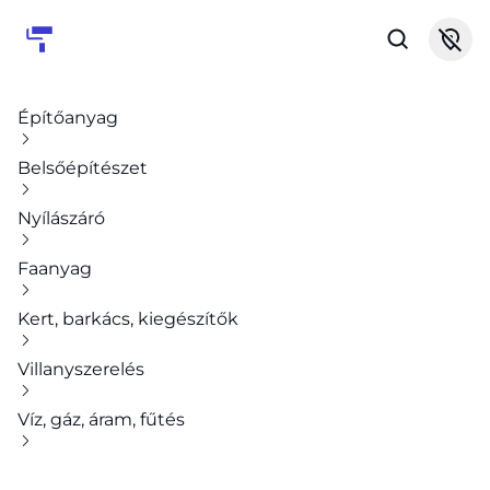
Építőanyag
Belsőépítészet
Nyílászáró
Faanyag
Kert, barkács, kiegészítők
Villanyszerelés
Víz, gáz, áram, fűtés