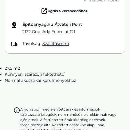
Ár frissítve: ma 01:49
Ugrás a kereskedőhöz
Építőanyag.hu Átvételi Pont
2132 Göd, Ady Endre út 121
Távolság:
Szállítási cím
27,5 m2
Könnyen, szárazon fektethető
Normál akusztikai körülményekhez
A honlapon megjelenített árak és információk
tájékoztató jellegűek, nem minősülnek reklámnak vagy
ajánlatnak. A feltüntetett árak kizárólag a termék
forgalmazója által közzétett adatokon alapulnak,