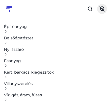
Építőanyag
Belsőépítészet
Nyílászáró
Faanyag
Kert, barkács, kiegészítők
Villanyszerelés
Víz, gáz, áram, fűtés