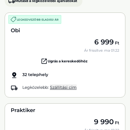
Mutasd a legközelebbi ajánlatokat
LEGKEDVEZŐBB ELADÁSI ÁR
Obi
6 999
Ft
Ár frissítve: ma 01:22
Ugrás a kereskedőhöz
32 telephely
Legközelebb:
Szállítási cím
Praktiker
9 990
Ft