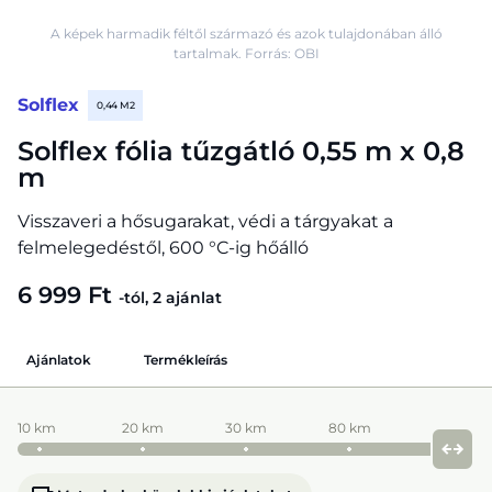
A képek harmadik féltől származó és azok tulajdonában álló
tartalmak. Forrás: OBI
Solflex
0,44 M2
Solflex fólia tűzgátló 0,55 m x 0,8
m
Visszaveri a hősugarakat, védi a tárgyakat a
felmelegedéstől, 600 °C-ig hőálló
6 999 Ft
-tól, 2 ajánlat
Ajánlatok
Termékleírás
10 km
20 km
30 km
80 km