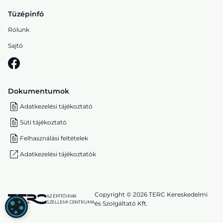
Tüzépinfó
Rólunk
Sajtó
Dokumentumok
Adatkezelési tájékoztató
Süti tájékoztató
Felhasználási feltételek
Adatkezelési tájékoztatók
Copyright © 2026 TERC Kereskedelmi
AZ ÉPÍTŐIPAR
SZELLEMI CENTRUMA
és Szolgáltató Kft.
SÜTI (COOKIE) BEÁLLÍTÁSOK