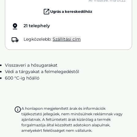
Ár frissítve: ma 01:22
Ugrás a kereskedőhöz
21 telephely
Legközelebb:
Szállítási cím
Visszaveri a hősugarakat
Védi a tárgyakat a felmelegedéstől
600 °C-ig hőálló
A honlapon megjelenített árak és információk
tájékoztató jellegűek, nem minősülnek reklámnak vagy
ajánlatnak. A feltüntetett árak kizárólag a termék
forgalmazója által közzétett adatokon alapulnak,
amelyekért felelősséget nem vállalunk.