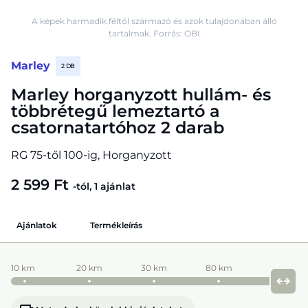
A képek harmadik féltől származó és azok tulajdonában álló
tartalmak. Forrás: OBI
Marley
2 DB
Marley horganyzott hullám- és
többrétegű lemeztartó a
csatornatartóhoz 2 darab
RG 75-től 100-ig, Horganyzott
2 599 Ft
-tól, 1 ajánlat
Ajánlatok
Termékleírás
10 km
20 km
30 km
80 km