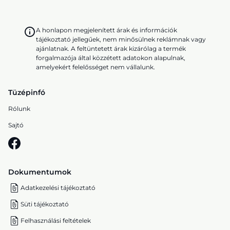
A honlapon megjelenített árak és információk
tájékoztató jellegűek, nem minősülnek reklámnak vagy
ajánlatnak. A feltüntetett árak kizárólag a termék
forgalmazója által közzétett adatokon alapulnak,
amelyekért felelősséget nem vállalunk.
Tüzépinfó
Rólunk
Sajtó
Dokumentumok
Adatkezelési tájékoztató
Süti tájékoztató
Felhasználási feltételek