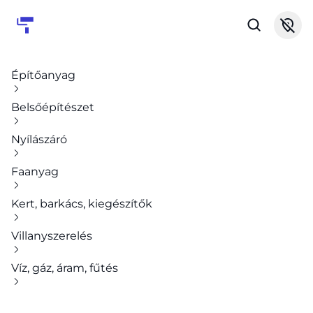
Építőanyag
Belsőépítészet
Nyílászáró
Faanyag
Kert, barkács, kiegészítők
Villanyszerelés
Víz, gáz, áram, fűtés