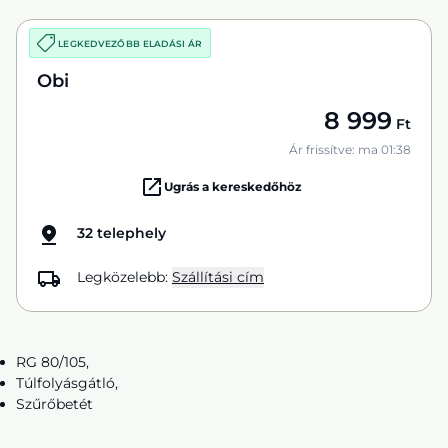
LEGKEDVEZŐBB ELADÁSI ÁR
Obi
8 999
Ft
Ár frissítve: ma 01:38
Ugrás a kereskedőhöz
32 telephely
Legközelebb:
Szállítási cím
RG 80/105,
Túlfolyásgátló,
Szűrőbetét