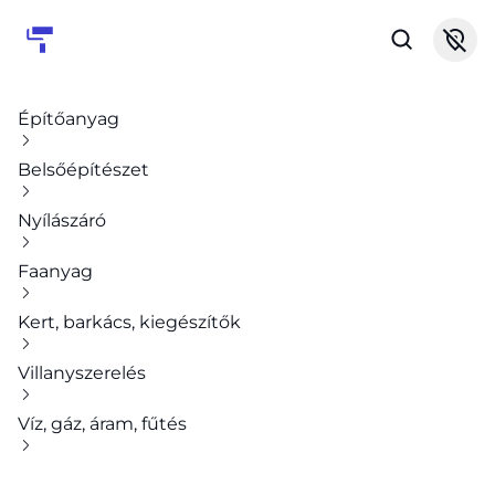
Építőanyag
Belsőépítészet
Nyílászáró
Faanyag
Kert, barkács, kiegészítők
Villanyszerelés
Víz, gáz, áram, fűtés