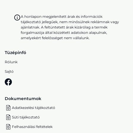
A honlapon megjelenített árak és információk
tájékoztató jellegűek, nem minősülnek reklámnak vagy
ajánlatnak. A feltüntetett árak kizárólag a termék
forgalmazója által közzétett adatokon alapulnak,
amelyekért felelősséget nem vállalunk.
Tüzépinfó
Rólunk
Sajtó
Dokumentumok
Adatkezelési tájékoztató
Süti tájékoztató
Felhasználási feltételek