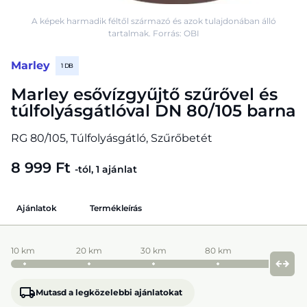
A képek harmadik féltől származó és azok tulajdonában álló
tartalmak. Forrás: OBI
Marley
1 DB
Marley esővízgyűjtő szűrővel és
túlfolyásgátlóval DN 80/105 barna
RG 80/105, Túlfolyásgátló, Szűrőbetét
8 999 Ft
-tól, 1 ajánlat
Ajánlatok
Termékleírás
10 km
20 km
30 km
80 km
Mutasd a legközelebbi ajánlatokat