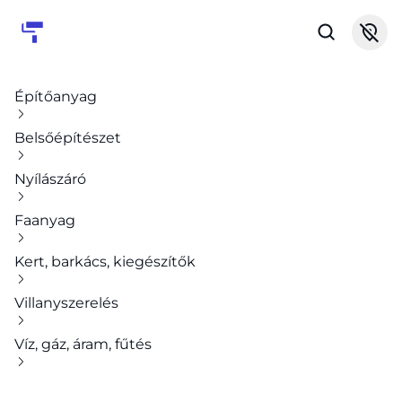
Építőanyag
Belsőépítészet
Nyílászáró
Faanyag
Kert, barkács, kiegészítők
Villanyszerelés
Víz, gáz, áram, fűtés