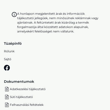
A honlapon megjelenített árak és információk
tájékoztató jellegűek, nem minősülnek reklámnak vagy
ajánlatnak. A feltüntetett árak kizárólag a termék
forgalmazója által közzétett adatokon alapulnak,
amelyekért felelősséget nem vállalunk.
Tüzépinfó
Rólunk
Sajtó
Dokumentumok
Adatkezelési tájékoztató
Süti tájékoztató
Felhasználási feltételek