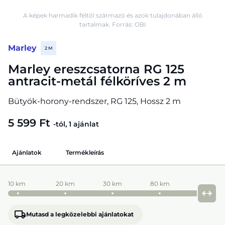
A képek harmadik féltől származó és azok tulajdonában álló
tartalmak. Forrás: OBI
Marley
2 M
Marley ereszcsatorna RG 125
antracit-metál félköríves 2 m
Bütyök-horony-rendszer, RG 125, Hossz 2 m
5 599 Ft
-tól, 1 ajánlat
Ajánlatok
Termékleírás
10 km
20 km
30 km
80 km
Mutasd a legközelebbi ajánlatokat