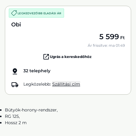
LEGKEDVEZŐBB ELADÁSI ÁR
Obi
5 599
Ft
Ár frissítve: ma 01:49
Ugrás a kereskedőhöz
32 telephely
Legközelebb:
Szállítási cím
Bütyök-horony-rendszer,
RG 125,
Hossz 2 m