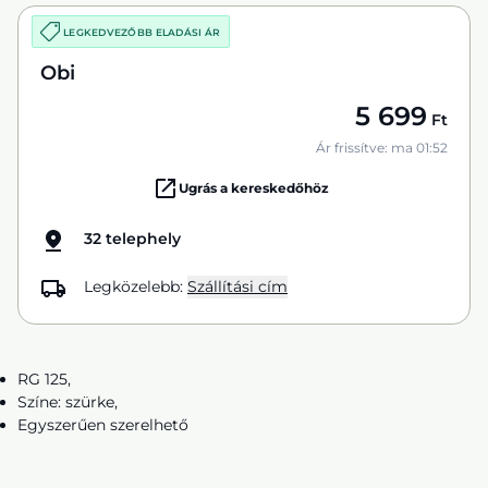
LEGKEDVEZŐBB ELADÁSI ÁR
Obi
5 699
Ft
Ár frissítve: ma 01:52
Ugrás a kereskedőhöz
32 telephely
Legközelebb:
Szállítási cím
RG 125,
Színe: szürke,
Egyszerűen szerelhető