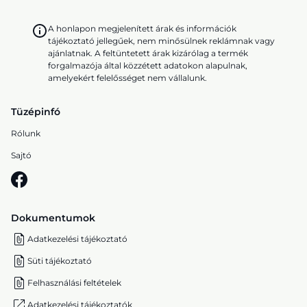
A honlapon megjelenített árak és információk
tájékoztató jellegűek, nem minősülnek reklámnak vagy
ajánlatnak. A feltüntetett árak kizárólag a termék
forgalmazója által közzétett adatokon alapulnak,
amelyekért felelősséget nem vállalunk.
Tüzépinfó
Rólunk
Sajtó
Dokumentumok
Adatkezelési tájékoztató
Süti tájékoztató
Felhasználási feltételek
Adatkezelési tájékoztatók