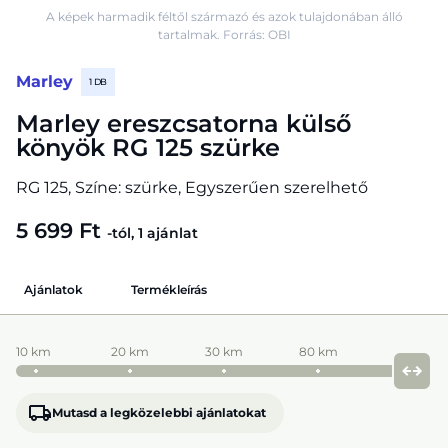
A képek harmadik féltől származó és azok tulajdonában álló
tartalmak. Forrás: OBI
Marley
1 DB
Marley ereszcsatorna külső
könyök RG 125 szürke
RG 125, Színe: szürke, Egyszerűen szerelhető
5 699 Ft
-tól, 1 ajánlat
Ajánlatok
Termékleírás
10 km
20 km
30 km
80 km
Mutasd a legközelebbi ajánlatokat