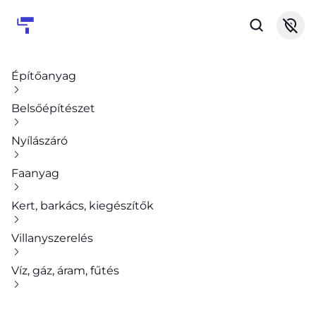
Építőanyag
Belsőépítészet
Nyílászáró
Faanyag
Kert, barkács, kiegészítők
Villanyszerelés
Víz, gáz, áram, fűtés