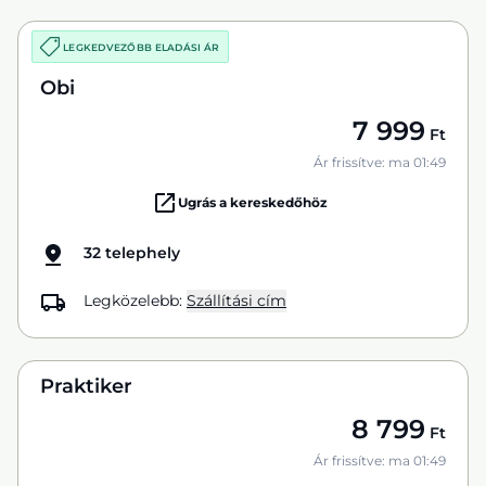
LEGKEDVEZŐBB ELADÁSI ÁR
Obi
7 999
Ft
Ár frissítve: ma 01:49
Ugrás a kereskedőhöz
32 telephely
Legközelebb:
Szállítási cím
Praktiker
8 799
Ft
Ár frissítve: ma 01:49