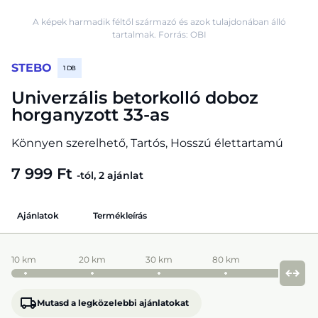
A képek harmadik féltől származó és azok tulajdonában álló
tartalmak. Forrás: OBI
STEBO
1 DB
Univerzális betorkolló doboz
horganyzott 33-as
Könnyen szerelhető, Tartós, Hosszú élettartamú
7 999 Ft
-tól, 2 ajánlat
Ajánlatok
Termékleírás
10 km
20 km
30 km
80 km
Mutasd a legközelebbi ajánlatokat