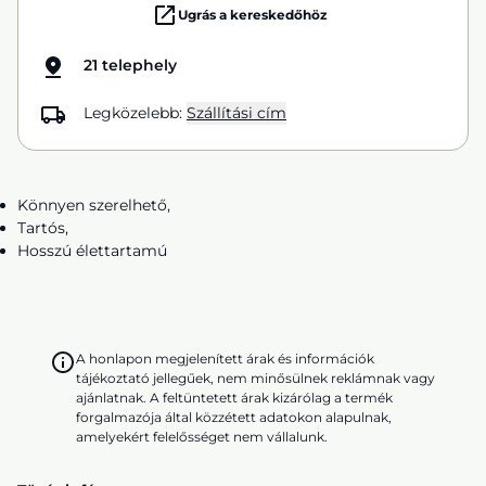
Ugrás a kereskedőhöz
21 telephely
Legközelebb:
Szállítási cím
Könnyen szerelhető,
Tartós,
Hosszú élettartamú
A honlapon megjelenített árak és információk
tájékoztató jellegűek, nem minősülnek reklámnak vagy
ajánlatnak. A feltüntetett árak kizárólag a termék
forgalmazója által közzétett adatokon alapulnak,
amelyekért felelősséget nem vállalunk.