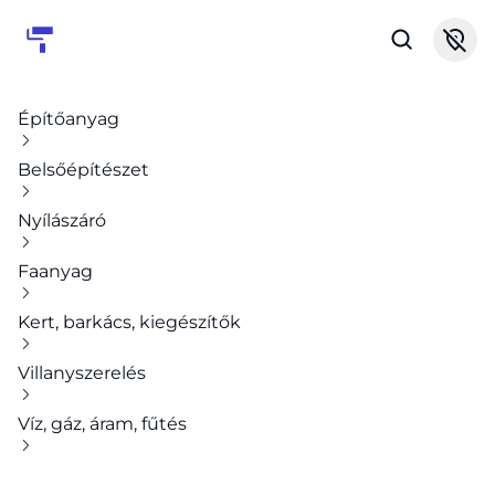
Építőanyag
Belsőépítészet
Nyílászáró
Faanyag
Kert, barkács, kiegészítők
Villanyszerelés
Víz, gáz, áram, fűtés